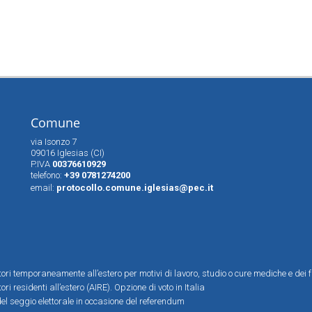
Comune
via Isonzo 7
09016 Iglesias (CI)
P.IVA
00376610929
telefono:
+39 0781274200
email:
protocollo.comune.iglesias@pec.it
ttori temporaneamente all’estero per motivi di lavoro, studio o cure mediche e dei f
tori residenti all’estero (AIRE). Opzione di voto in Italia
el seggio elettorale in occasione del referendum