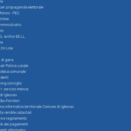
re
i per propaganda elettorale
efonico - PEC
Online
amministrativi
mo
L archivi EE.LL.
ne
i On Line
 di gara
ali Polizia Locale
ioteca comunale
denti
ming consiglio
ri: servizio mensa
 di Iglesias
bo Fornitori
a informativo territoriale Comune di Iglesias
lta rendite catastali
ere e regolamento
le dei pagamenti
nti informatici