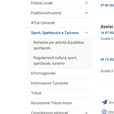
Polizia Locale
07 06 20
Pubblica Istruzione
Affari Generali
Avvisi
Sport, Spettacolo e Turismo
16 07 20
Scade i
Richieste per attività di pubblico
spettacolo
Regolamenti cultura, sport,
03 12 20
spettacolo, turismo
Scade i
Informagiovani
Informazioni Turistiche
Tributi
Inv
Riscossione Tributi minori
Ult
Consultazioni elettorali