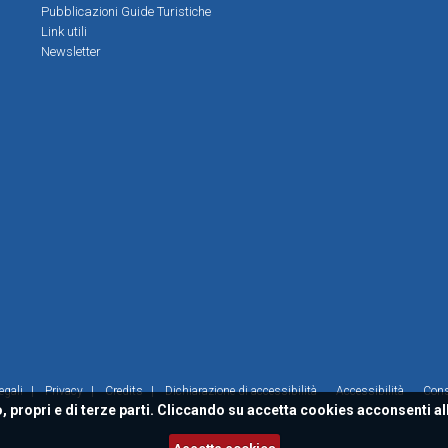
Pubblicazioni Guide Turistiche
Link utili
Newsletter
egali
|
Privacy
|
Credits
|
Dichiarazione di accessibilità
Accessibilità
Con
, propri e di terze parti. Cliccando su accetta cookies acconsenti al