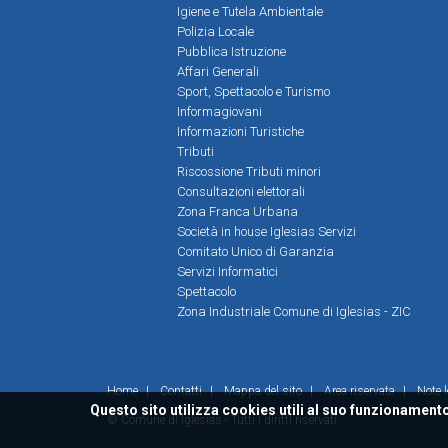
Igiene e Tutela Ambientale
Polizia Locale
Pubblica Istruzione
Affari Generali
Sport, Spettacolo e Turismo
Informagiovani
Informazioni Turistiche
Tributi
Riscossione Tributi minori
Consultazioni elettorali
Zona Franca Urbana
Società in house Iglesias Servizi
Comitato Unico di Garanzia
Servizi Informatici
Spettacolo
Zona Industriale Comune di Iglesias - ZIC
Home
|
Contatti
|
Mappa del sito
|
Area riservata
|
Note l
Questo sito utilizza cookies utili al suo funzionamento
© Comune di Iglesias - Tutti i diritti riservati