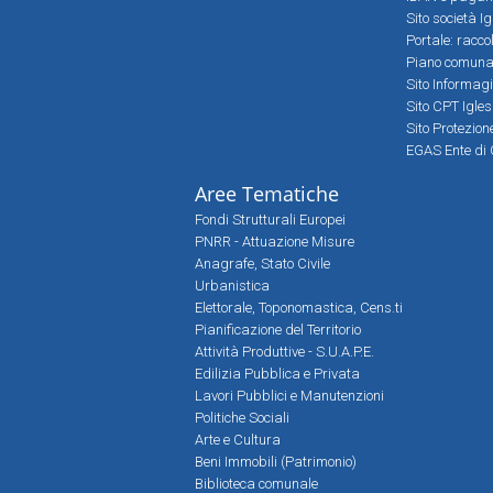
Sito società Ig
Portale: racco
Piano comunale
Sito Informag
Sito CPT Igle
Sito Protezio
EGAS Ente di 
Aree Tematiche
Fondi Strutturali Europei
PNRR - Attuazione Misure
Anagrafe, Stato Civile
Urbanistica
Elettorale, Toponomastica, Cens.ti
Pianificazione del Territorio
Attività Produttive - S.U.A.P.E.
Edilizia Pubblica e Privata
Lavori Pubblici e Manutenzioni
Politiche Sociali
Arte e Cultura
Beni Immobili (Patrimonio)
Biblioteca comunale