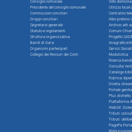
Consiglio comunale
Voto domicilia
Presidente del consiglio comunale
Utilizzo local
Commissioni consiliari
Centralino tel
Gruppi consiliari
Albo pretorio 
Segretario generale
Archivio atti 
Statuto e regolamenti
Comuni-Chia
Struttura organizzativa
Progetto SADE
Bandi di Gara
Anagrafe onli
Organismi partecipati
Servizi Social
Collegio dei Revisori dei Conti
Modulistica
Ricerca bandi
Consulta Verb
Catalogo bibl
Rubrica dipen
Diretta strea
Portale genito
Plus distretto
Piattaforma Al
WebSit: Sistem
Tributi: consu
Tributi: delib
PagoPa Porta
IBAN e pagame