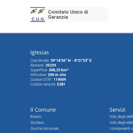
Comitato Unico di
Garanzia
Iglesias
Coordinate:
39°18'36" N - 8°31'53" E
Abitanti:
25229
Superfìcie:
208,23 km²
Altitudine:
200 m slm
Codice ISTAT:
119009
Codice catasto:
E281
Il Comune
Servizi
Bilanci
Voto degli ele
Sindaco
Voto degli elet
Giunta comunale
I componenti d