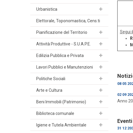
Urbanistica
Elettorale, Toponomastica, Cens.ti
Segui i
Pianificazione del Territorio
R
Attività Produttive - S.U.A.P.E.
M
Edilizia Pubblica e Privata
Lavori Pubblici e Manutenzioni
Notizi
Politiche Sociali
08 05 20
Arte e Cultura
02 09 20
Anno 20
Beni Immobili (Patrimonio)
Biblioteca comunale
Eventi
Igiene e Tutela Ambientale
31 12 20