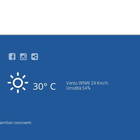
30° C
Vento WNW 24 Km/h
Umidità 54%
amiliari conviventi