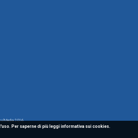
sulMedia 2016
l'uso. Per saperne di più leggi
informativa sui cookies.