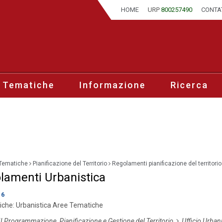
HOME
URP
800257490
CONTA
 Tematiche
Informazione
Ricerca
Tematiche
Pianificazione del Territorio
Regolamenti pianificazione del territorio
lamenti Urbanistica
16
iche:
Urbanistica
Aree Tematiche
II Programmazione, Pianificazione e Gestione del Territorio
Ufficio Urbani