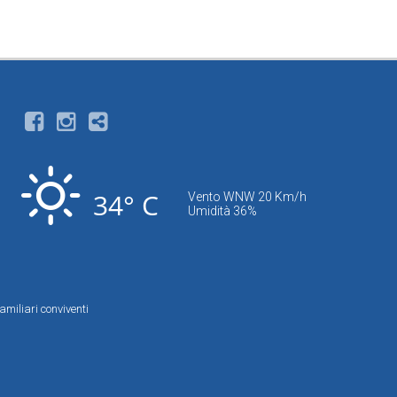
34° C
Vento WNW 20 Km/h
Umidità 36%
amiliari conviventi