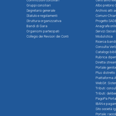
Commissioni consiliari
Centralino tel
Gruppi consiliari
Albo pretorio 
Segretario generale
Archivio atti 
Statuto e regolamenti
Comuni-Chia
Struttura organizzativa
Progetto SADE
Bandi di Gara
Anagrafe onli
Organismi partecipati
Servizi Social
Collegio dei Revisori dei Conti
Modulistica
Ricerca bandi
Consulta Verb
Catalogo bibl
Rubrica dipen
Diretta strea
Portale genito
Plus distretto
Piattaforma Al
WebSit: Sistem
Tributi: consu
Tributi: delib
PagoPa Porta
IBAN e pagame
Sito società Ig
Portale: racco