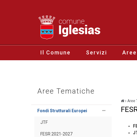
Il Comune
Servizi
Aree
Aree Tematiche
Aree 
FESR
Fondi Strutturali Europei
JTF
F
J
FESR 2021-2027