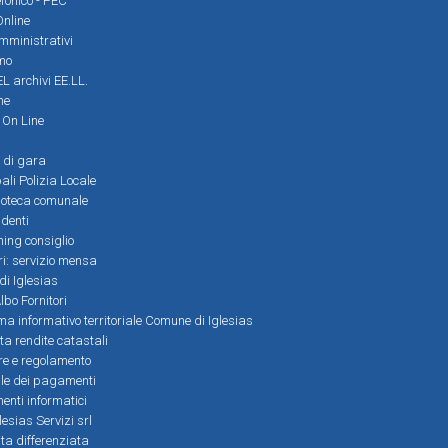
efonico - PEC
Online
amministrativi
mo
L archivi EE.LL.
ne
i On Line
 di gara
ali Polizia Locale
ioteca comunale
denti
ming consiglio
ri: servizio mensa
 di Iglesias
bo Fornitori
a informativo territoriale Comune di Iglesias
lta rendite catastali
ere e regolamento
le dei pagamenti
nti informatici
lesias Servizi srl
lta differenziata