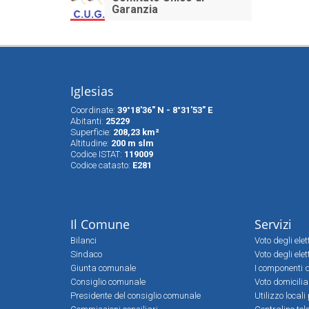
Garanzia
Iglesias
Coordinate:
39°18'36" N - 8°31'53" E
Abitanti:
25229
Superfìcie:
208,23 km²
Altitudine:
200 m slm
Codice ISTAT:
119009
Codice catasto:
E281
Il Comune
Servizi
Bilanci
Voto degli ele
Sindaco
Voto degli elet
Giunta comunale
I componenti d
Consiglio comunale
Voto domicilia
Presidente del consiglio comunale
Utilizzo local