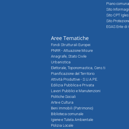
Piano comunale
Sito Informag
Sito CPT Igle
Sito Protezio
EGAS Ente di 
Aree Tematiche
Fondi Strutturali Europei
PNRR - Attuazione Misure
Anagrafe, Stato Civile
Urbanistica
Elettorale, Toponomastica, Cens.ti
Pianificazione del Territorio
Attività Produttive - S.U.A.P.E.
Edilizia Pubblica e Privata
Lavori Pubblici e Manutenzioni
Politiche Sociali
Arte e Cultura
Beni Immobili (Patrimonio)
Biblioteca comunale
Igiene e Tutela Ambientale
Polizia Locale