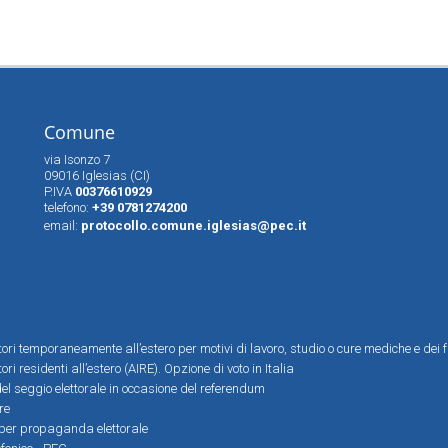
Comune
via Isonzo 7
09016 Iglesias (CI)
P.IVA
00376610929
telefono:
+39 0781274200
email:
protocollo.comune.iglesias@pec.it
ttori temporaneamente all’estero per motivi di lavoro, studio o cure mediche e dei f
tori residenti all’estero (AIRE). Opzione di voto in Italia
el seggio elettorale in occasione del referendum
re
i per propaganda elettorale