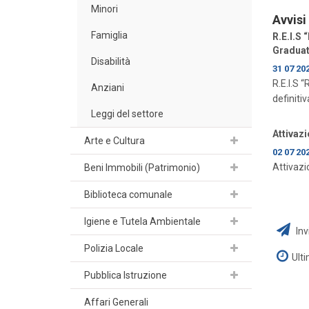
Minori
Avvisi
Famiglia
R.E.I.S
Graduat
Disabilità
31 07 20
R.E.I.S 
Anziani
definiti
Leggi del settore
Attivaz
Arte e Cultura
02 07 20
Attivaz
Beni Immobili (Patrimonio)
Biblioteca comunale
Igiene e Tutela Ambientale
Inv
Polizia Locale
Ult
Pubblica Istruzione
Affari Generali