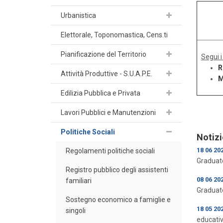
Urbanistica
Elettorale, Toponomastica, Cens.ti
Pianificazione del Territorio
Segui i
R
Attività Produttive - S.U.A.P.E.
M
Edilizia Pubblica e Privata
Lavori Pubblici e Manutenzioni
Politiche Sociali
Notizi
18 06 20
Regolamenti politiche sociali
Graduator
Registro pubblico degli assistenti
08 06 20
familiari
Graduato
Sostegno economico a famiglie e
18 05 20
singoli
educati