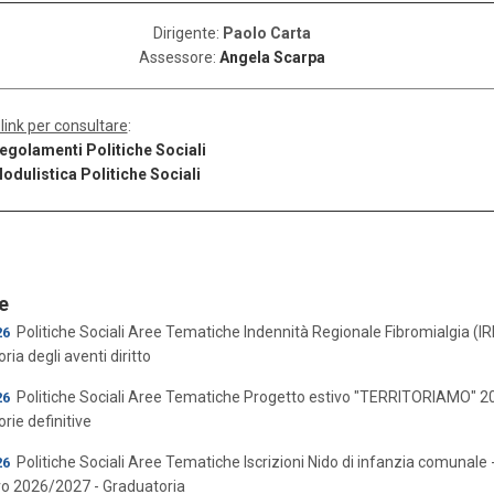
Dirigente:
Paolo Carta
Assessore:
Angela Scarpa
 link per consultare
:
egolamenti Politiche Sociali
odulistica Politiche Sociali
e
Politiche Sociali
Aree Tematiche
Indennità Regionale Fibromialgia (IR
26
ia degli aventi diritto
Politiche Sociali
Aree Tematiche
Progetto estivo "TERRITORIAMO" 20
26
rie definitive
Politiche Sociali
Aree Tematiche
Iscrizioni Nido di infanzia comunale
26
vo 2026/2027 - Graduatoria