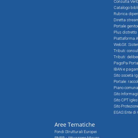
Consulta Verb
Catalogo bibl
Rubrica dipen
Diretta strea
Portale genito
Plus distretto
Piattaforma Al
WebSit: Sistem
Tributi: consu
Tributi: delib
PagoPa Porta
IBAN e pagame
Sito società Ig
Portale: racco
Piano comunale
Sito Informag
Sito CPT Igle
Sito Protezio
EGAS Ente di 
Aree Tematiche
Fondi Strutturali Europei
PNRR - Attuazione Misure