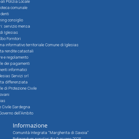
ali Polizia Locale
ioteca comunale
denti
ming consiglio
ri: servizio mensa
 di Iglesias
bo Fornitori
a informativo territoriale Comune di Iglesias
lta rendite catastali
ere e regolamento
le dei pagamenti
nti informatici
lesias Servizi srl
lta differenziata
 di Protezione Civile
iovani
sias
ne Civile Sardegna
Governo dell'Ambito
Informazione
Comunità Integrata “Margherita di Savoia”
Referendum popolari 8 e 9 giugno 2025