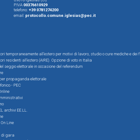
P.IVA
00376610929
telefono:
+39 0781274200
email:
protocollo.comune.iglesias@pec.it
ttori temporaneamente all’estero per motivi di lavoro, studio o cure mediche e dei f
tori residenti all’estero (AIRE). Opzione di voto in Italia
el seggio elettorale in occasione del referendum
re
i per propaganda elettorale
efonico - PEC
Online
amministrativi
mo
L archivi EE.LL.
ne
i On Line
 di gara