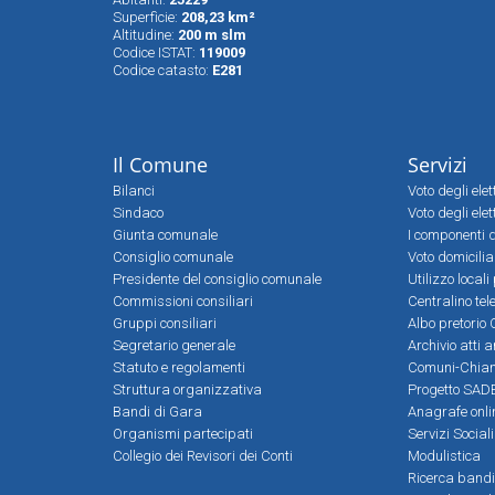
Superfìcie:
208,23 km²
Altitudine:
200 m slm
Codice ISTAT:
119009
Codice catasto:
E281
Il Comune
Servizi
Bilanci
Voto degli ele
Sindaco
Voto degli elet
Giunta comunale
I componenti d
Consiglio comunale
Voto domicilia
Presidente del consiglio comunale
Utilizzo local
Commissioni consiliari
Centralino tel
Gruppi consiliari
Albo pretorio 
Segretario generale
Archivio atti 
Statuto e regolamenti
Comuni-Chia
Struttura organizzativa
Progetto SADE
Bandi di Gara
Anagrafe onli
Organismi partecipati
Servizi Social
Collegio dei Revisori dei Conti
Modulistica
Ricerca bandi