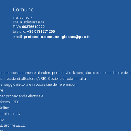
Comune
via Isonzo 7
09016 Iglesias (CI)
P.IVA
00376610929
telefono:
+39 0781274200
email:
protocollo.comune.iglesias@pec.it
ttori temporaneamente all’estero per motivi di lavoro, studio o cure mediche e dei f
tori residenti all’estero (AIRE). Opzione di voto in Italia
el seggio elettorale in occasione del referendum
re
i per propaganda elettorale
efonico - PEC
Online
amministrativi
mo
L archivi EE.LL.