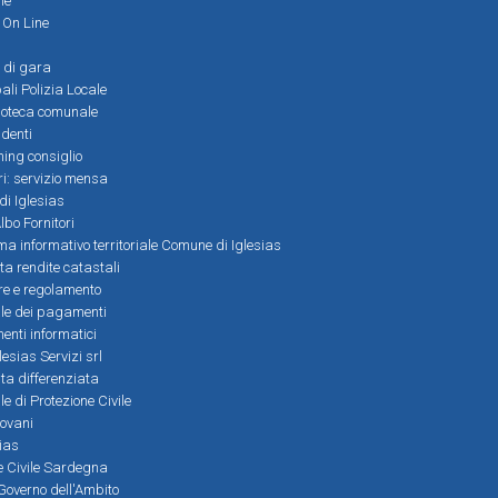
ne
i On Line
 di gara
ali Polizia Locale
ioteca comunale
denti
ming consiglio
ri: servizio mensa
 di Iglesias
bo Fornitori
a informativo territoriale Comune di Iglesias
lta rendite catastali
ere e regolamento
le dei pagamenti
nti informatici
lesias Servizi srl
lta differenziata
 di Protezione Civile
iovani
sias
ne Civile Sardegna
Governo dell'Ambito