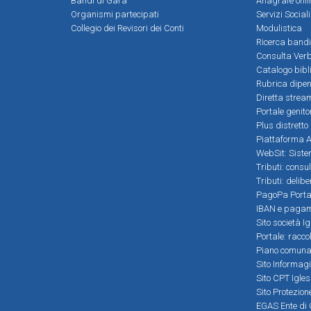
Bandi di Gara
Anagrafe onli
Organismi partecipati
Servizi Social
Collegio dei Revisori dei Conti
Modulistica
Ricerca bandi
Consulta Verb
Catalogo bibl
Rubrica dipen
Diretta strea
Portale genito
Plus distretto
Piattaforma Al
WebSit: Sistem
Tributi: consu
Tributi: delib
PagoPa Porta
IBAN e pagame
Sito società Ig
Portale: racco
Piano comunale
Sito Informag
Sito CPT Igle
Sito Protezio
EGAS Ente di 