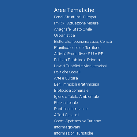
Aree Tematiche
Fondi Strutturali Europei
PNRR - Attuazione Misure
Anagrafe, Stato Civile
Urbanistica
Elettorale, Toponomastica, Cens.ti
Pianificazione del Territorio
Attività Produttive - S.U.A.P.E.
Edilizia Pubblica e Privata
Lavori Pubblici e Manutenzioni
Politiche Sociali
Arte e Cultura
Beni Immobili (Patrimonio)
Biblioteca comunale
Igiene e Tutela Ambientale
Polizia Locale
Pubblica Istruzione
Affari Generali
Sport, Spettacolo e Turismo
Informagiovani
Informazioni Turistiche