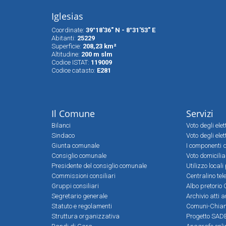
Iglesias
Coordinate:
39°18'36" N - 8°31'53" E
Abitanti:
25229
Superfìcie:
208,23 km²
Altitudine:
200 m slm
Codice ISTAT:
119009
Codice catasto:
E281
Il Comune
Servizi
Bilanci
Voto degli ele
Sindaco
Voto degli elet
Giunta comunale
I componenti d
Consiglio comunale
Voto domicilia
Presidente del consiglio comunale
Utilizzo local
Commissioni consiliari
Centralino tel
Gruppi consiliari
Albo pretorio 
Segretario generale
Archivio atti 
Statuto e regolamenti
Comuni-Chia
Struttura organizzativa
Progetto SADE