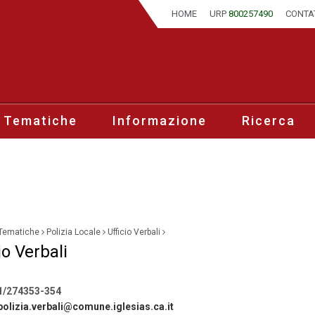
HOME
URP
800257490
CONTA
 Tematiche
Informazione
Ricerca
Tematiche
Polizia Locale
Ufficio Verbali
io Verbali
/274353-354
polizia.verbali@comune.iglesias.ca.it