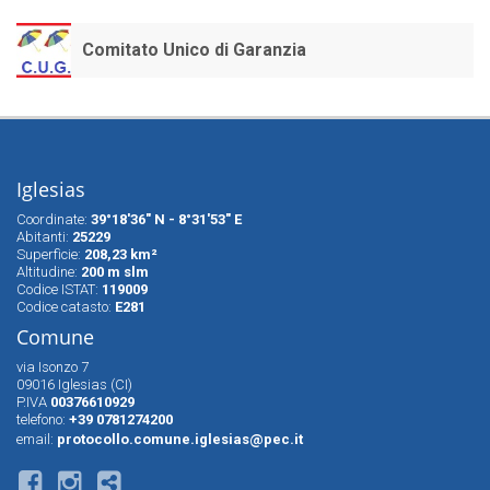
Comitato Unico di Garanzia
Iglesias
Coordinate:
39°18'36" N - 8°31'53" E
Abitanti:
25229
Superfìcie:
208,23 km²
Altitudine:
200 m slm
Codice ISTAT:
119009
Codice catasto:
E281
Comune
via Isonzo 7
09016 Iglesias (CI)
P.IVA
00376610929
telefono:
+39 0781274200
email:
protocollo.comune.iglesias@pec.it