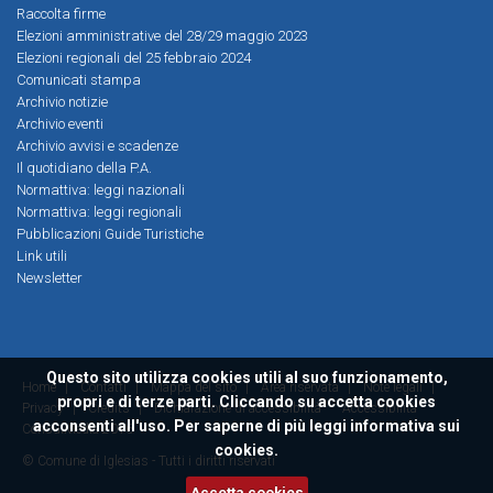
Raccolta firme
Elezioni amministrative del 28/29 maggio 2023
Elezioni regionali del 25 febbraio 2024
Comunicati stampa
Archivio notizie
Archivio eventi
Archivio avvisi e scadenze
Il quotidiano della P.A.
Normattiva: leggi nazionali
Normattiva: leggi regionali
Pubblicazioni Guide Turistiche
Link utili
Newsletter
Questo sito utilizza cookies utili al suo funzionamento,
Home
|
Contatti
|
Mappa del sito
|
Area riservata
|
Note legali
|
propri e di terze parti. Cliccando su accetta cookies
Privacy
|
Credits
|
Dichiarazione di accessibilità
Accessibilità
acconsenti all'uso. Per saperne di più leggi
informativa sui
ConsulMedia 2016
cookies.
© Comune di Iglesias - Tutti i diritti riservati
Accetta cookies