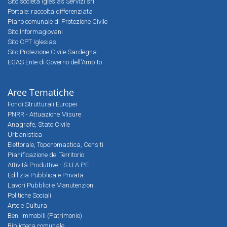
Sito società Iglesias Servizi srl
Portale: raccolta differenziata
Piano comunale di Protezione Civile
Sito Informagiovani
Sito CPT Iglesias
Sito Protezione Civile Sardegna
EGAS Ente di Governo dell'Ambito
Aree Tematiche
Fondi Strutturali Europei
PNRR - Attuazione Misure
Anagrafe, Stato Civile
Urbanistica
Elettorale, Toponomastica, Cens.ti
Pianificazione del Territorio
Attività Produttive - S.U.A.P.E.
Edilizia Pubblica e Privata
Lavori Pubblici e Manutenzioni
Politiche Sociali
Arte e Cultura
Beni Immobili (Patrimonio)
Biblioteca comunale