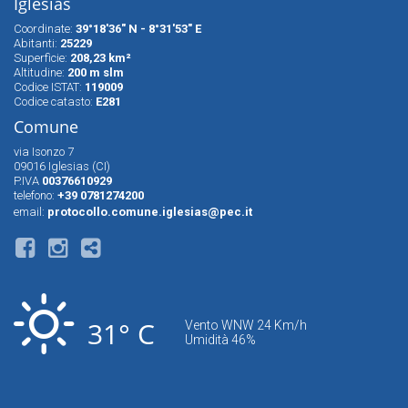
Iglesias
Coordinate:
39°18'36" N - 8°31'53" E
Abitanti:
25229
Superfìcie:
208,23 km²
Altitudine:
200 m slm
Codice ISTAT:
119009
Codice catasto:
E281
Comune
via Isonzo 7
09016 Iglesias (CI)
P.IVA
00376610929
telefono:
+39 0781274200
email:
protocollo.comune.iglesias@pec.it
31° C
Vento WNW 24 Km/h
Umidità 46%