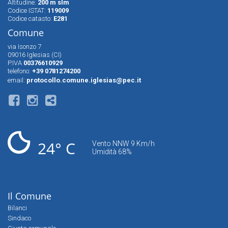
Altitudine:
200 m slm
Codice ISTAT:
119009
Codice catasto:
E281
Comune
via Isonzo 7
09016 Iglesias (CI)
P.IVA
00376610929
telefono:
+39 0781274200
email:
protocollo.comune.iglesias@pec.it
24° C
Vento NNW 9 Km/h
Umidità 68%
Il Comune
Bilanci
Sindaco