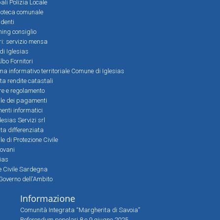
ali Polizia Locale
ioteca comunale
denti
ming consiglio
ri: servizio mensa
 di Iglesias
bo Fornitori
a informativo territoriale Comune di Iglesias
lta rendite catastali
ere e regolamento
le dei pagamenti
nti informatici
lesias Servizi srl
lta differenziata
 di Protezione Civile
iovani
sias
ne Civile Sardegna
Governo dell'Ambito
Informazione
Comunità Integrata “Margherita di Savoia”
Referendum popolari 8 e 9 giugno 2025