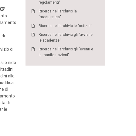
regolamenti"
Ricerca nell'archivio la
nto
"modulistica"
lamento
Ricerca nell'archivio le "notizie"
Ricerca nell'archivio gli "avvisi e
 di
le scadenze"
izio di
Ricerca nell'archivio gli "eventi e
le manifestazioni"
ilo nido
ttadini
ini alla
odifica
ne di
lamento
ita di
r le