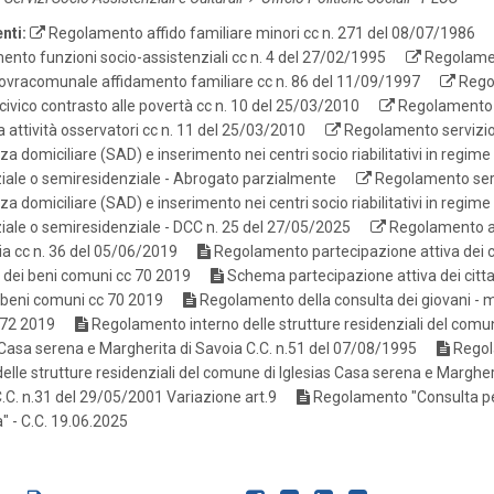
nti:
Regolamento affido familiare minori cc n. 271 del 08/07/1986
nto funzioni socio-assistenziali cc n. 4 del 27/02/1995
Regolame
ovracomunale affidamento familiare cc n. 86 del 11/09/1997
Rego
 civico contrasto alle povertà cc n. 10 del 25/03/2010
Regolamento
na attività osservatori cc n. 11 del 25/03/2010
Regolamento servizio
za domiciliare (SAD) e inserimento nei centri socio riabilitativi in regime
iale o semiresidenziale - Abrogato parzialmente
Regolamento serv
za domiciliare (SAD) e inserimento nei centri socio riabilitativi in regime
iale o semiresidenziale - DCC n. 25 del 27/05/2025
Regolamento as
ia cc n. 36 del 05/06/2019
Regolamento partecipazione attiva dei ci
a dei beni comuni cc 70 2019
Schema partecipazione attiva dei cittad
 beni comuni cc 70 2019
Regolamento della consulta dei giovani - m
c 72 2019
Regolamento interno delle strutture residenziali del comu
 Casa serena e Margherita di Savoia C.C. n.51 del 07/08/1995
Rego
delle strutture residenziali del comune di Iglesias Casa serena e Margher
.C. n.31 del 29/05/2001 Variazione art.9
Regolamento "Consulta pe
à" - C.C. 19.06.2025