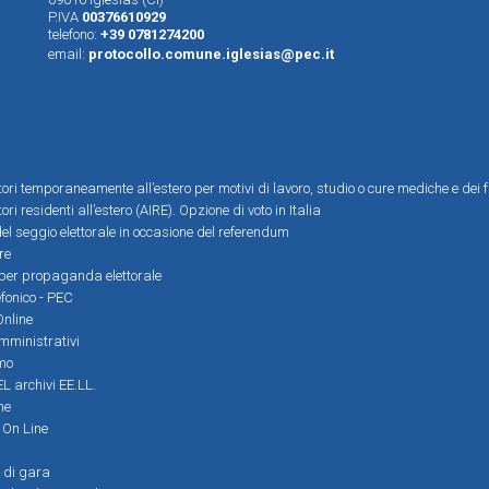
P.IVA
00376610929
telefono:
+39 0781274200
email:
protocollo.comune.iglesias@pec.it
ttori temporaneamente all’estero per motivi di lavoro, studio o cure mediche e dei f
tori residenti all’estero (AIRE). Opzione di voto in Italia
el seggio elettorale in occasione del referendum
re
i per propaganda elettorale
efonico - PEC
Online
amministrativi
mo
L archivi EE.LL.
ne
i On Line
 di gara