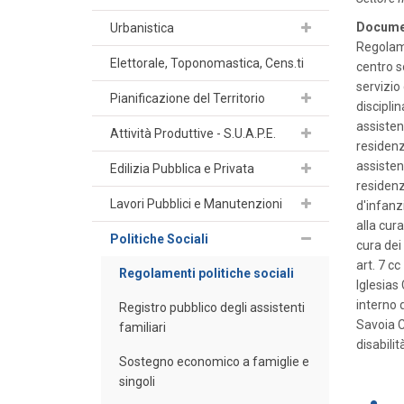
Docume
Urbanistica
Regolame
Elettorale, Toponomastica, Cens.ti
centro s
servizio
Pianificazione del Territorio
discipli
assisten
Attività Produttive - S.U.A.P.E.
residenz
assisten
Edilizia Pubblica e Privata
residenz
Lavori Pubblici e Manutenzioni
d'infanz
alla cur
Politiche Sociali
cura dei
art. 7 c
Regolamenti politiche sociali
Iglesias
interno 
Registro pubblico degli assistenti
Savoia C
familiari
disabilit
Sostegno economico a famiglie e
singoli