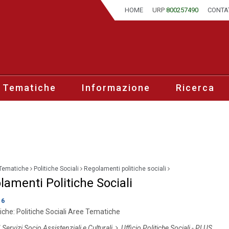
HOME
URP
800257490
CONTA
 Tematiche
Informazione
Ricerca
Tematiche
Politiche Sociali
Regolamenti politiche sociali
lamenti Politiche Sociali
16
iche:
Politiche Sociali
Aree Tematiche
I Servizi Socio Assistenziali e Culturali
Ufficio Politiche Sociali - PLUS