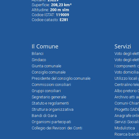
Superfìcie:
208,23 km²
Altitudine:
200 m slm
Codice ISTAT:
119009
Codice catasto:
E281
Il Comune
Servizi
Bilanci
Voto degli ele
Sindaco
Voto degli elet
Giunta comunale
I componenti d
Consiglio comunale
Voto domicilia
Presidente del consiglio comunale
Utilizzo local
Commissioni consiliari
Centralino tel
Gruppi consiliari
Albo pretorio 
Segretario generale
Archivio atti 
Statuto e regolamenti
Comuni-Chia
Struttura organizzativa
Progetto SADE
Bandi di Gara
Anagrafe onli
Organismi partecipati
Servizi Social
Collegio dei Revisori dei Conti
Modulistica
Ricerca bandi