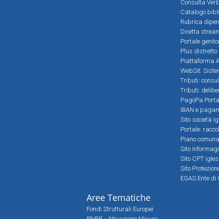
Consulta Verb
Catalogo bibl
Rubrica dipen
Diretta strea
Portale genito
Plus distretto
Piattaforma Al
WebSit: Sistem
Tributi: consu
Tributi: delib
PagoPa Porta
IBAN e pagame
Sito società Ig
Portale: racco
Piano comunale
Sito Informag
Sito CPT Igle
Sito Protezio
EGAS Ente di 
Aree Tematiche
Fondi Strutturali Europei
PNRR - Attuazione Misure