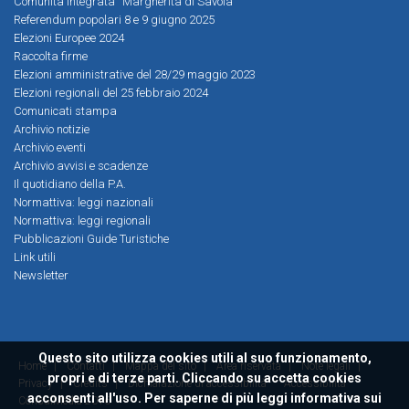
Comunità Integrata “Margherita di Savoia”
Referendum popolari 8 e 9 giugno 2025
Elezioni Europee 2024
Raccolta firme
Elezioni amministrative del 28/29 maggio 2023
Elezioni regionali del 25 febbraio 2024
Comunicati stampa
Archivio notizie
Archivio eventi
Archivio avvisi e scadenze
Il quotidiano della P.A.
Normattiva: leggi nazionali
Normattiva: leggi regionali
Pubblicazioni Guide Turistiche
Link utili
Newsletter
Questo sito utilizza cookies utili al suo funzionamento,
Home
|
Contatti
|
Mappa del sito
|
Area riservata
|
Note legali
|
propri e di terze parti. Cliccando su accetta cookies
Privacy
|
Credits
|
Dichiarazione di accessibilità
Accessibilità
acconsenti all'uso. Per saperne di più leggi
informativa sui
ConsulMedia 2016