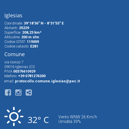
Iglesias
Coordinate:
39°18'36" N - 8°31'53" E
Abitanti:
25229
Superfìcie:
208,23 km²
Altitudine:
200 m slm
Codice ISTAT:
119009
Codice catasto:
E281
Comune
via Isonzo 7
09016 Iglesias (CI)
P.IVA
00376610929
telefono:
+39 0781274200
email:
protocollo.comune.iglesias@pec.it
32° C
Vento WNW 26 Km/h
Umidità 39%