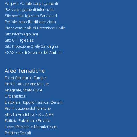
PagoPa Portale dei pagamenti
IBAN e pagamenti informatici
Sito società Iglesias Servizi srl
Portale: raccolta differenziata
Piano comunale di Protezione Civile
Sito Informagiovani
Sito CPT Iglesias
Sito Protezione Civile Sardegna
EGAS Ente di Governo dell'Ambito
Aree Tematiche
Fondi Strutturali Europei
PNRR - Attuazione Misure
Anagrafe, Stato Civile
Urbanistica
Elettorale, Toponomastica, Cens.ti
Pianificazione del Territorio
Attività Produttive - S.U.A.P.E.
Edilizia Pubblica e Privata
Lavori Pubblici e Manutenzioni
Politiche Sociali