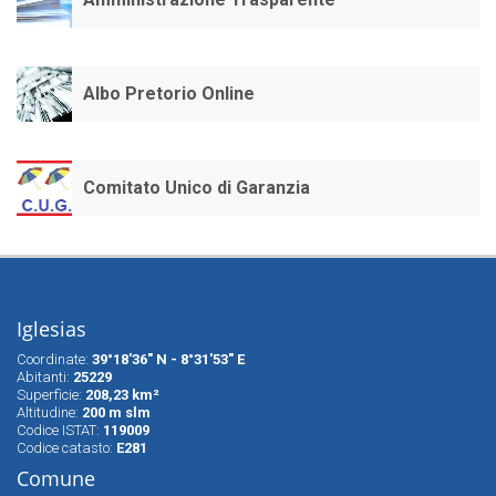
Albo Pretorio Online
Comitato Unico di Garanzia
Iglesias
Coordinate:
39°18'36" N - 8°31'53" E
Abitanti:
25229
Superfìcie:
208,23 km²
Altitudine:
200 m slm
Codice ISTAT:
119009
Codice catasto:
E281
Comune