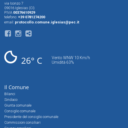
via Isonzo 7
09016 Iglesias (CI)
P.IVA
00376610929
telefono:
+39 0781274200
email:
protocollo.comune.iglesias@pec.it
26° C
Vento WNW 10 Km/h
Umidità 63%
Il Comune
Bilanci
Sindaco
Giunta comunale
Consiglio comunale
Presidente del consiglio comunale
Commissioni consiliari