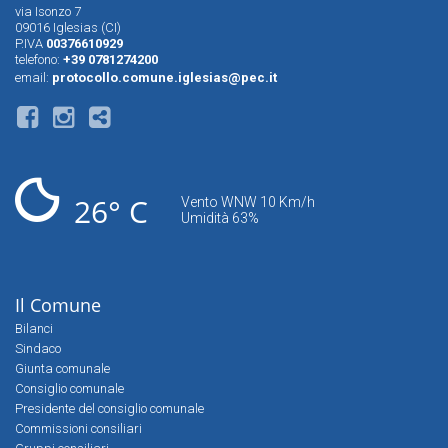
via Isonzo 7
09016 Iglesias (CI)
P.IVA
00376610929
telefono:
+39 0781274200
email:
protocollo.comune.iglesias@pec.it
26° C
Vento WNW 10 Km/h
Umidità 63%
Il Comune
Bilanci
Sindaco
Giunta comunale
Consiglio comunale
Presidente del consiglio comunale
Commissioni consiliari