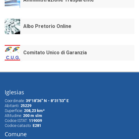
Albo Pretorio Online
Comitato Unico di Garanzia
Iglesias
Coordinate:
39°18'36" N - 8°31'53" E
Abitanti:
25229
Superfìcie:
208,23 km²
Altitudine:
200 m slm
Codice ISTAT:
119009
Codice catasto:
E281
Comune