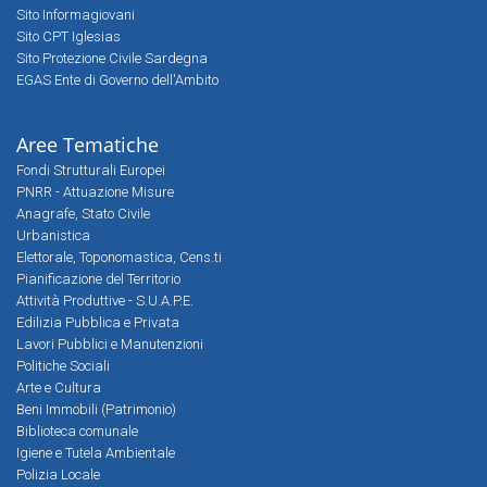
Sito Informagiovani
Sito CPT Iglesias
Sito Protezione Civile Sardegna
EGAS Ente di Governo dell'Ambito
Aree Tematiche
Fondi Strutturali Europei
PNRR - Attuazione Misure
Anagrafe, Stato Civile
Urbanistica
Elettorale, Toponomastica, Cens.ti
Pianificazione del Territorio
Attività Produttive - S.U.A.P.E.
Edilizia Pubblica e Privata
Lavori Pubblici e Manutenzioni
Politiche Sociali
Arte e Cultura
Beni Immobili (Patrimonio)
Biblioteca comunale
Igiene e Tutela Ambientale
Polizia Locale