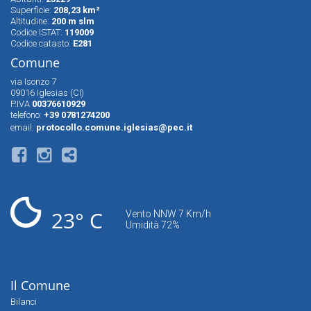
Superfìcie:
208,23 km²
Altitudine:
200 m slm
Codice ISTAT:
119009
Codice catasto:
E281
Comune
via Isonzo 7
09016 Iglesias (CI)
P.IVA
00376610929
telefono:
+39 0781274200
email:
protocollo.comune.iglesias@pec.it
23° C
Vento NNW 7 Km/h
Umidità 72%
Il Comune
Bilanci