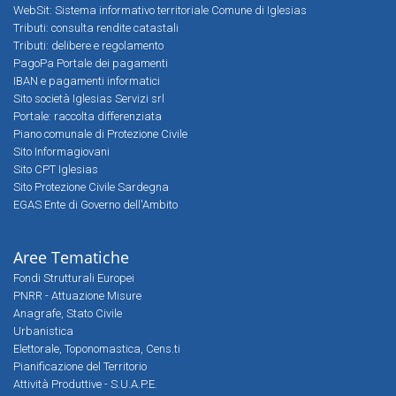
WebSit: Sistema informativo territoriale Comune di Iglesias
Tributi: consulta rendite catastali
Tributi: delibere e regolamento
PagoPa Portale dei pagamenti
IBAN e pagamenti informatici
Sito società Iglesias Servizi srl
Portale: raccolta differenziata
Piano comunale di Protezione Civile
Sito Informagiovani
Sito CPT Iglesias
Sito Protezione Civile Sardegna
EGAS Ente di Governo dell'Ambito
Aree Tematiche
Fondi Strutturali Europei
PNRR - Attuazione Misure
Anagrafe, Stato Civile
Urbanistica
Elettorale, Toponomastica, Cens.ti
Pianificazione del Territorio
Attività Produttive - S.U.A.P.E.