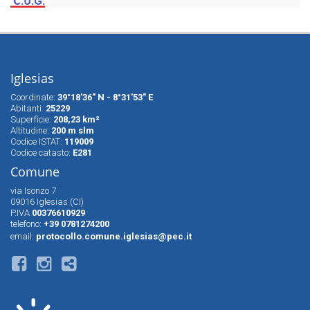
Iglesias
Coordinate:
39°18'36" N - 8°31'53" E
Abitanti:
25229
Superfìcie:
208,23 km²
Altitudine:
200 m slm
Codice ISTAT:
119009
Codice catasto:
E281
Comune
via Isonzo 7
09016 Iglesias (CI)
P.IVA
00376610929
telefono:
+39 0781274200
email:
protocollo.comune.iglesias@pec.it