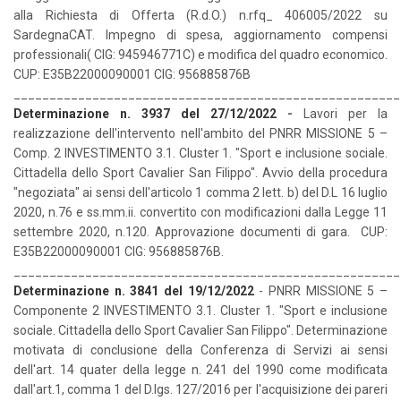
alla Richiesta di Offerta (R.d.O.) n.rfq_ 406005/2022 su
SardegnaCAT. Impegno di spesa, aggiornamento compensi
professionali( CIG: 945946771C) e modifica del quadro economico.
CUP: E35B22000090001 CIG: 956885876B
______________________________________________________
Determinazione n. 3937 del 27/12/2022
-
Lavori per la
realizzazione dell'intervento nell'ambito del PNRR MISSIONE 5 –
Comp. 2 INVESTIMENTO 3.1. Cluster 1. "Sport e inclusione sociale.
Cittadella dello Sport Cavalier San Filippo". Avvio della procedura
"negoziata" ai sensi dell'articolo 1 comma 2 lett. b) del D.L 16 luglio
2020, n.76 e ss.mm.ii. convertito con modificazioni dalla Legge 11
settembre 2020, n.120. Approvazione documenti di gara. CUP:
E35B22000090001 CIG: 956885876B.
______________________________________________________
Determinazione n. 3841 del 19/12/2022
- PNRR MISSIONE 5 –
Componente 2 INVESTIMENTO 3.1. Cluster 1. "Sport e inclusione
sociale. Cittadella dello Sport Cavalier San Filippo". Determinazione
motivata di conclusione della Conferenza di Servizi ai sensi
dell'art. 14 quater della legge n. 241 del 1990 come modificata
dall'art.1, comma 1 del D.lgs. 127/2016 per l'acquisizione dei pareri