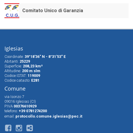
Comitato Unico di Garanzia
Iglesias
Coordinate:
39°18'36" N - 8°31'53" E
Abitanti:
25229
Superfìcie:
208,23 km²
Altitudine:
200 m slm
Codice ISTAT:
119009
Codice catasto:
E281
Comune
via Isonzo 7
09016 Iglesias (CI)
P.IVA
00376610929
telefono:
+39 0781274200
email:
protocollo.comune.iglesias@pec.it