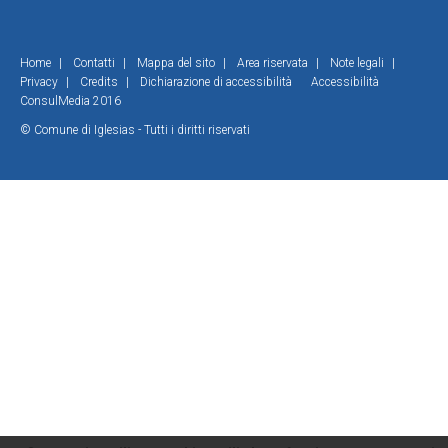
Home
|
Contatti
|
Mappa del sito
|
Area riservata
|
Note legali
|
Privacy
|
Credits
|
Dichiarazione di accessibilità
Accessibilità
ConsulMedia 2016
© Comune di Iglesias - Tutti i diritti riservati