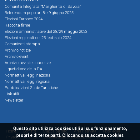
Comunità Integrata “Margherita di Savoia”
Referendum popolari 8 e 9 giugno 2025
Elezioni Europee 2024
Raccolta firme
Elezioni amministrative del 28/29 maggio 2023
Elezioni regionali del 25 febbraio 2024
Comunicati stampa
Archivio notizie
Archivio eventi
Archivio avvisi e scadenze
Il quotidiano della P.A.
Normattiva: leggi nazionali
Normattiva: leggi regionali
Pubblicazioni Guide Turistiche
Link utili
Newsletter
Questo sito utilizza cookies utili al suo funzionamento,
Home
|
Contatti
|
Mappa del sito
|
Area riservata
|
Note legali
|
propri e di terze parti. Cliccando su accetta cookies
Privacy
|
Credits
|
Dichiarazione di accessibilità
Accessibilità