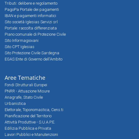
Tributi: delibere e regolamento
PagoPa Portale dei pagamenti
IBAN e pagamenti informatici
Sito società Iglesias Servizi srl
Portale: raccolta differenziata
Piano comunale di Protezione Civile
Sito Informagiovani
Sito CPT Iglesias
Sito Protezione Civile Sardegna
EGAS Ente di Governo dell'Ambito
Aree Tematiche
Fondi Strutturali Europei
PNRR - Attuazione Misure
Anagrafe, Stato Civile
Urbanistica
Elettorale, Toponomastica, Cens.ti
Pianificazione del Territorio
Attività Produttive - S.U.A.P.E.
Edilizia Pubblica e Privata
Lavori Pubblici e Manutenzioni