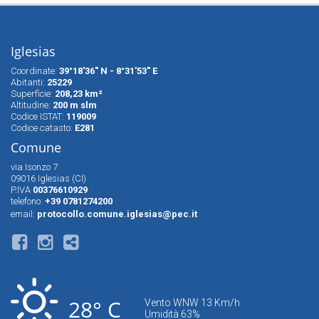
Iglesias
Coordinate:
39°18'36" N - 8°31'53" E
Abitanti:
25229
Superfìcie:
208,23 km²
Altitudine:
200 m slm
Codice ISTAT:
119009
Codice catasto:
E281
Comune
via Isonzo 7
09016 Iglesias (CI)
P.IVA
00376610929
telefono:
+39 0781274200
email:
protocollo.comune.iglesias@pec.it
28° C
Vento WNW 13 Km/h
Umidità 63%