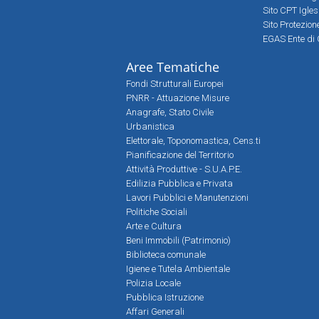
Sito CPT Igle
Sito Protezio
EGAS Ente di 
Aree Tematiche
Fondi Strutturali Europei
PNRR - Attuazione Misure
Anagrafe, Stato Civile
Urbanistica
Elettorale, Toponomastica, Cens.ti
Pianificazione del Territorio
Attività Produttive - S.U.A.P.E.
Edilizia Pubblica e Privata
Lavori Pubblici e Manutenzioni
Politiche Sociali
Arte e Cultura
Beni Immobili (Patrimonio)
Biblioteca comunale
Igiene e Tutela Ambientale
Polizia Locale
Pubblica Istruzione
Affari Generali