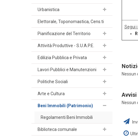
Urbanistica
Elettorale, Toponomastica, Cens.ti
Segui i
Pianificazione del Territorio
R
Attività Produttive - S.U.A.P.E.
Edilizia Pubblica e Privata
Notizi
Lavori Pubblici e Manutenzioni
Nessun 
Politiche Sociali
Arte e Cultura
Avvisi
Nessun 
Beni Immobili (Patrimonio)
Regolamenti Beni Immobili
Inv
Biblioteca comunale
Ult