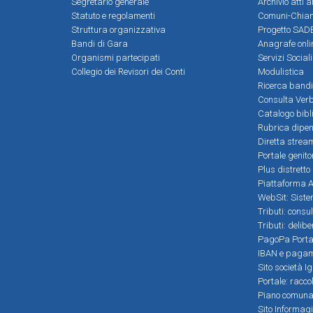
Segretario generale
Archivio atti 
Statuto e regolamenti
Comuni-Chia
Struttura organizzativa
Progetto SADE
Bandi di Gara
Anagrafe onli
Organismi partecipati
Servizi Social
Collegio dei Revisori dei Conti
Modulistica
Ricerca bandi
Consulta Verb
Catalogo bibl
Rubrica dipen
Diretta strea
Portale genito
Plus distretto
Piattaforma Al
WebSit: Sistem
Tributi: consu
Tributi: delib
PagoPa Porta
IBAN e pagame
Sito società Ig
Portale: racco
Piano comunale
Sito Informag