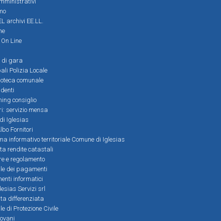
amministrativi
mo
L archivi EE.LL.
ne
i On Line
 di gara
ali Polizia Locale
ioteca comunale
denti
ming consiglio
ri: servizio mensa
 di Iglesias
bo Fornitori
a informativo territoriale Comune di Iglesias
lta rendite catastali
ere e regolamento
le dei pagamenti
nti informatici
lesias Servizi srl
lta differenziata
 di Protezione Civile
iovani