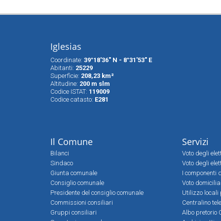
Iglesias
Coordinate:
39°18'36" N - 8°31'53" E
Abitanti:
25229
Superfìcie:
208,23 km²
Altitudine:
200 m slm
Codice ISTAT:
119009
Codice catasto:
E281
Il Comune
Servizi
Bilanci
Voto degli ele
Sindaco
Voto degli elet
Giunta comunale
I componenti d
Consiglio comunale
Voto domicilia
Presidente del consiglio comunale
Utilizzo local
Commissioni consiliari
Centralino tel
Gruppi consiliari
Albo pretorio 