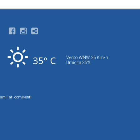
35° C
Vento WNW 26 Km/h
Umidità 35%
amiliari conviventi