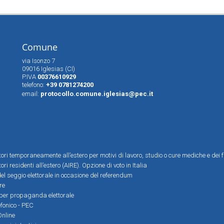
Comune
via Isonzo 7
09016 Iglesias (CI)
P.IVA
00376610929
telefono:
+39 0781274200
email:
protocollo.comune.iglesias@pec.it
ttori temporaneamente all’estero per motivi di lavoro, studio o cure mediche e dei f
tori residenti all’estero (AIRE). Opzione di voto in Italia
el seggio elettorale in occasione del referendum
re
i per propaganda elettorale
efonico - PEC
Online