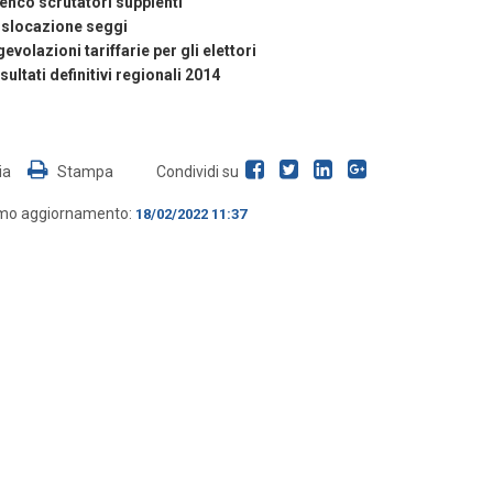
enco scrutatori supplenti
islocazione seggi
evolazioni tariffarie per gli elettori
sultati definitivi regionali 2014
ia
Stampa
Condividi su
imo aggiornamento:
18/02/2022 11:37