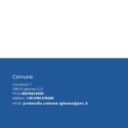
Comune
via Isonzo 7
09016 Iglesias (CI)
P.IVA
00376610929
telefono:
+39 0781274200
email:
protocollo.comune.iglesias@pec.it