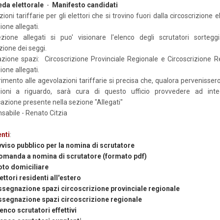
da elettorale
-
Manifesto candidati
oni tariffarie per gli elettori che si trovino fuori dalla circoscrizione e
ione allegati.
zione allegati si puo' visionare l'elenco degli scrutatori sortegg
zione dei seggi.
ione spazi: Circoscrizione Provinciale Regionale e Circoscrizione R
ione allegati.
rimento alle agevolazioni tariffarie si precisa che, qualora pervenissero 
zioni a riguardo, sarà cura di questo ufficio provvedere ad inte
zione presente nella sezione "Allegati"
nsabile - Renato Citzia
nti
:
viso pubblico per la nomina di scrutatore
omanda a nomina di scrutatore (formato pdf)
oto domiciliare
ettori residenti all'estero
ssegnazione spazi circoscrizione provinciale regionale
ssegnazione spazi circoscrizione regionale
enco scrutatori effettivi