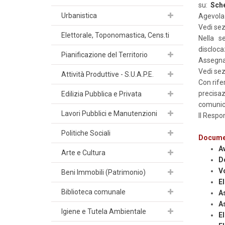
su:
Sche
Urbanistica
Agevolazi
Vedi sez
Elettorale, Toponomastica, Cens.ti
Nella se
discloca
Pianificazione del Territorio
Assegnaz
Vedi sez
Attività Produttive - S.U.A.P.E.
Con rife
precisa
Edilizia Pubblica e Privata
comunica
Lavori Pubblici e Manutenzioni
Il Respo
Politiche Sociali
Docume
Av
Arte e Cultura
D
V
Beni Immobili (Patrimonio)
El
Biblioteca comunale
A
A
Igiene e Tutela Ambientale
El