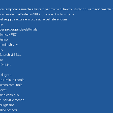
ttori temporaneamente all’estero per motivi di lavoro, studio o cure mediche e dei f
tori residenti all’estero (AIRE). Opzione di voto in Italia
el seggio elettorale in occasione del referendum
re
i per propaganda elettorale
efonico - PEC
Online
amministrativi
mo
L archivi EE.LL.
ne
i On Line
 di gara
ali Polizia Locale
ioteca comunale
denti
ming consiglio
ri: servizio mensa
 di Iglesias
bo Fornitori