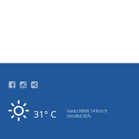
31° C
Vento NNW 14 Km/h
Umidità 56%