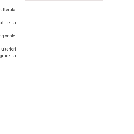
lettorale.
iati e la
egionale.
ulteriori
grare la