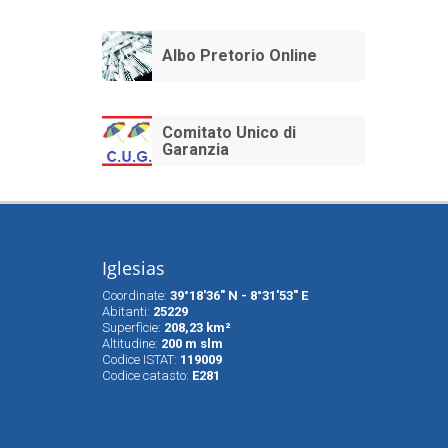
Albo Pretorio Online
Comitato Unico di
Garanzia
Iglesias
Coordinate:
39°18'36" N - 8°31'53" E
Abitanti:
25229
Superfìcie:
208,23 km²
Altitudine:
200 m slm
Codice ISTAT:
119009
Codice catasto:
E281