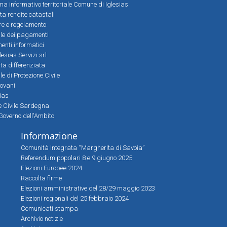
a informativo territoriale Comune di Iglesias
lta rendite catastali
ere e regolamento
le dei pagamenti
nti informatici
lesias Servizi srl
lta differenziata
 di Protezione Civile
iovani
sias
ne Civile Sardegna
Governo dell'Ambito
Informazione
Comunità Integrata “Margherita di Savoia”
Referendum popolari 8 e 9 giugno 2025
Elezioni Europee 2024
Raccolta firme
Elezioni amministrative del 28/29 maggio 2023
Elezioni regionali del 25 febbraio 2024
Comunicati stampa
Archivio notizie