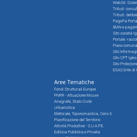
WebSit: Sistem
Tributi: consu
Tributi: delib
PagoPa Porta
IBAN e pagame
Sito società Ig
Portale: racco
Piano comunale
Sito Informag
Sito CPT Igle
Sito Protezio
EGAS Ente di 
Aree Tematiche
Fondi Strutturali Europei
PNRR - Attuazione Misure
Anagrafe, Stato Civile
Urbanistica
Elettorale, Toponomastica, Cens.ti
Pianificazione del Territorio
Attività Produttive - S.U.A.P.E.
Edilizia Pubblica e Privata