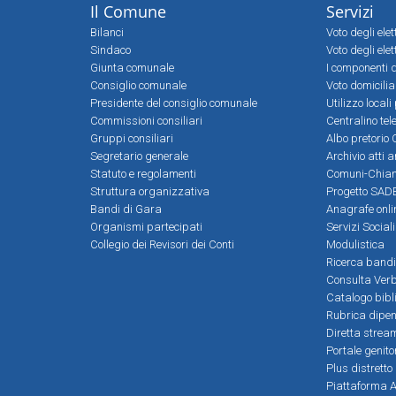
Il Comune
Servizi
Bilanci
Voto degli ele
Sindaco
Voto degli elet
Giunta comunale
I componenti d
Consiglio comunale
Voto domicilia
Presidente del consiglio comunale
Utilizzo local
Commissioni consiliari
Centralino tel
Gruppi consiliari
Albo pretorio 
Segretario generale
Archivio atti 
Statuto e regolamenti
Comuni-Chia
Struttura organizzativa
Progetto SADE
Bandi di Gara
Anagrafe onli
Organismi partecipati
Servizi Social
Collegio dei Revisori dei Conti
Modulistica
Ricerca bandi
Consulta Verb
Catalogo bibl
Rubrica dipen
Diretta strea
Portale genito
Plus distretto
Piattaforma Al