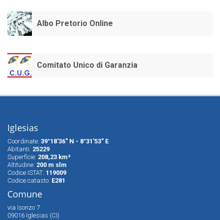
Albo Pretorio Online
Comitato Unico di Garanzia
Iglesias
Coordinate:
39°18'36" N - 8°31'53" E
Abitanti:
25229
Superfìcie:
208,23 km²
Altitudine:
200 m slm
Codice ISTAT:
119009
Codice catasto:
E281
Comune
via Isonzo 7
09016 Iglesias (CI)