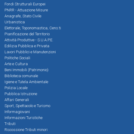
Fondi Strutturali Europei
PNRR - Attuazione Misure
Anagrafe, Stato Civile
Urbanistica
Elettorale, Toponomastica, Cens.ti
Pianificazione del Territorio
Attività Produttive - S.U.A.P.E.
Edilizia Pubblica e Privata
Lavori Pubblici e Manutenzioni
Politiche Sociali
Arte e Cultura
Beni Immobili (Patrimonio)
Biblioteca comunale
Igiene e Tutela Ambientale
Polizia Locale
Pubblica Istruzione
Affari Generali
Sport, Spettacolo e Turismo
Informagiovani
Informazioni Turistiche
Tributi
Riscossione Tributi minori