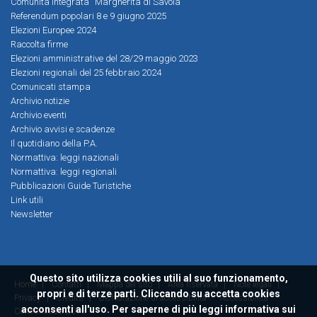
Comunità Integrata “Margherita di Savoia”
Referendum popolari 8 e 9 giugno 2025
Elezioni Europee 2024
Raccolta firme
Elezioni amministrative del 28/29 maggio 2023
Elezioni regionali del 25 febbraio 2024
Comunicati stampa
Archivio notizie
Archivio eventi
Archivio avvisi e scadenze
Il quotidiano della P.A.
Normattiva: leggi nazionali
Normattiva: leggi regionali
Pubblicazioni Guide Turistiche
Link utili
Newsletter
Questo sito utilizza cookies utili al suo funzionamento,
Home
|
Contatti
|
Mappa del sito
|
Area riservata
|
Note legali
|
propri e di terze parti. Cliccando su accetta cookies
Privacy
|
Credits
|
Dichiarazione di accessibilità
Accessibilità
acconsenti all'uso. Per saperne di più leggi
informativa sui
ConsulMedia 2016