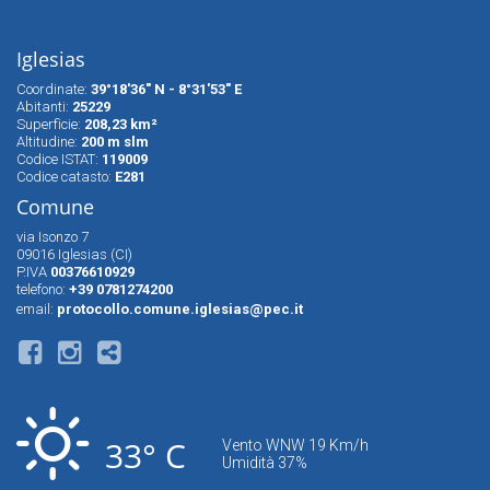
Iglesias
Coordinate:
39°18'36" N - 8°31'53" E
Abitanti:
25229
Superfìcie:
208,23 km²
Altitudine:
200 m slm
Codice ISTAT:
119009
Codice catasto:
E281
Comune
via Isonzo 7
09016 Iglesias (CI)
P.IVA
00376610929
telefono:
+39 0781274200
email:
protocollo.comune.iglesias@pec.it
33° C
Vento WNW 19 Km/h
Umidità 37%