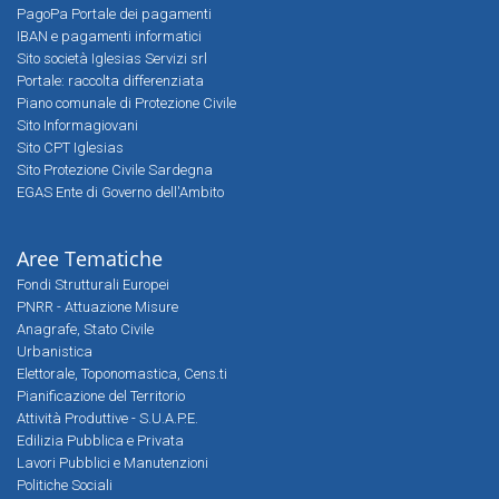
PagoPa Portale dei pagamenti
IBAN e pagamenti informatici
Sito società Iglesias Servizi srl
Portale: raccolta differenziata
Piano comunale di Protezione Civile
Sito Informagiovani
Sito CPT Iglesias
Sito Protezione Civile Sardegna
EGAS Ente di Governo dell'Ambito
Aree Tematiche
Fondi Strutturali Europei
PNRR - Attuazione Misure
Anagrafe, Stato Civile
Urbanistica
Elettorale, Toponomastica, Cens.ti
Pianificazione del Territorio
Attività Produttive - S.U.A.P.E.
Edilizia Pubblica e Privata
Lavori Pubblici e Manutenzioni
Politiche Sociali