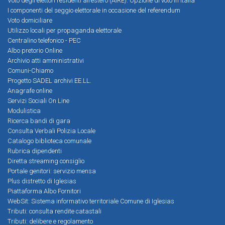
Voto degli elettori residenti all’estero (AIRE). Opzione di voto in Italia
I componenti del seggio elettorale in occasione del referendum
Voto domiciliare
Utilizzo locali per propaganda elettorale
Centralino telefonico - PEC
Albo pretorio Online
Archivio atti amministrativi
Comuni-Chiamo
Progetto SADEL archivi EE.LL.
Anagrafe online
Servizi Sociali On Line
Modulistica
Ricerca bandi di gara
Consulta Verbali Polizia Locale
Catalogo biblioteca comunale
Rubrica dipendenti
Diretta streaming consiglio
Portale genitori: servizio mensa
Plus distretto di Iglesias
Piattaforma Albo Fornitori
WebSit: Sistema informativo territoriale Comune di Iglesias
Tributi: consulta rendite catastali
Tributi: delibere e regolamento