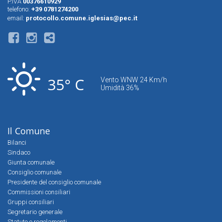
P.IVA
00376610929
telefono:
+39 0781274200
email:
protocollo.comune.iglesias@pec.it
35° C
Vento WNW 24 Km/h
Umidità 36%
Il Comune
Bilanci
Sindaco
Giunta comunale
Consiglio comunale
Presidente del consiglio comunale
Commissioni consiliari
Gruppi consiliari
Segretario generale
Statuto e regolamenti