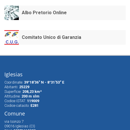
Albo Pretorio Online
Comitato Unico di Garanzia
Iglesias
Coordinate:
39°18'36" N - 8°31'53" E
Abitanti:
25229
Superfìcie:
208,23 km²
Altitudine:
200 m slm
Codice ISTAT:
119009
Codice catasto:
E281
Comune
via Isonzo 7
09016 Iglesias (CI)