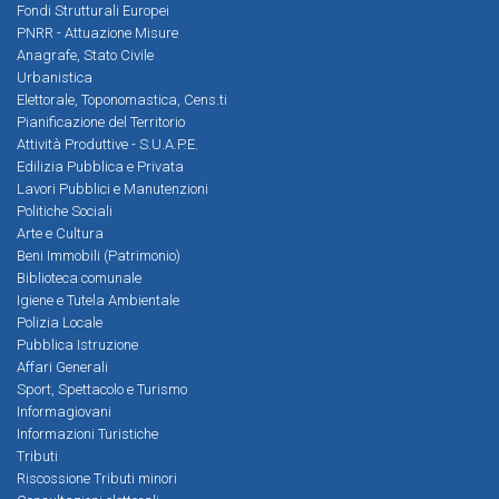
Fondi Strutturali Europei
PNRR - Attuazione Misure
Anagrafe, Stato Civile
Urbanistica
Elettorale, Toponomastica, Cens.ti
Pianificazione del Territorio
Attività Produttive - S.U.A.P.E.
Edilizia Pubblica e Privata
Lavori Pubblici e Manutenzioni
Politiche Sociali
Arte e Cultura
Beni Immobili (Patrimonio)
Biblioteca comunale
Igiene e Tutela Ambientale
Polizia Locale
Pubblica Istruzione
Affari Generali
Sport, Spettacolo e Turismo
Informagiovani
Informazioni Turistiche
Tributi
Riscossione Tributi minori