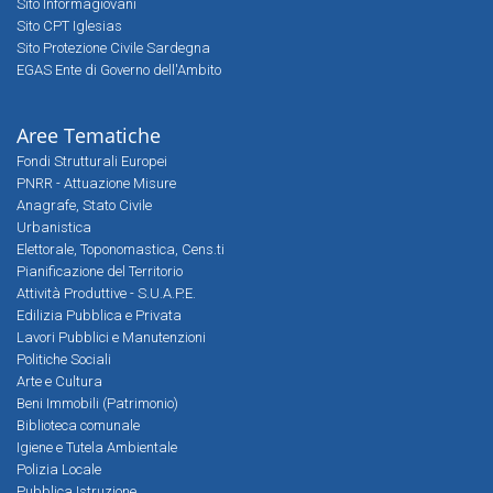
Sito Informagiovani
Sito CPT Iglesias
Sito Protezione Civile Sardegna
EGAS Ente di Governo dell'Ambito
Aree Tematiche
Fondi Strutturali Europei
PNRR - Attuazione Misure
Anagrafe, Stato Civile
Urbanistica
Elettorale, Toponomastica, Cens.ti
Pianificazione del Territorio
Attività Produttive - S.U.A.P.E.
Edilizia Pubblica e Privata
Lavori Pubblici e Manutenzioni
Politiche Sociali
Arte e Cultura
Beni Immobili (Patrimonio)
Biblioteca comunale
Igiene e Tutela Ambientale
Polizia Locale
Pubblica Istruzione