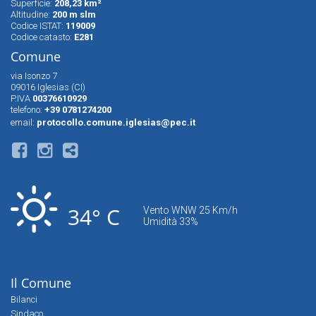
Superfìcie:
208,23 km²
Altitudine:
200 m slm
Codice ISTAT:
119009
Codice catasto:
E281
Comune
via Isonzo 7
09016 Iglesias (CI)
P.IVA
00376610929
telefono:
+39 0781274200
email:
protocollo.comune.iglesias@pec.it
34° C
Vento WNW 25 Km/h
Umidità 33%
Il Comune
Bilanci
Sindaco