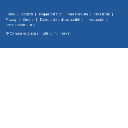
Home
|
Contatti
|
Mappa del sito
|
Area riservata
|
Note legali
|
Privacy
|
Credits
|
Dichiarazione di accessibilità
Accessibilità
ConsulMedia 2016
© Comune di Iglesias - Tutti i diritti riservati