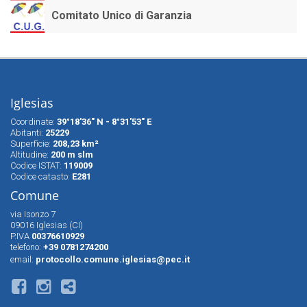
Comitato Unico di Garanzia
Iglesias
Coordinate:
39°18'36" N - 8°31'53" E
Abitanti:
25229
Superfìcie:
208,23 km²
Altitudine:
200 m slm
Codice ISTAT:
119009
Codice catasto:
E281
Comune
via Isonzo 7
09016 Iglesias (CI)
P.IVA
00376610929
telefono:
+39 0781274200
email:
protocollo.comune.iglesias@pec.it