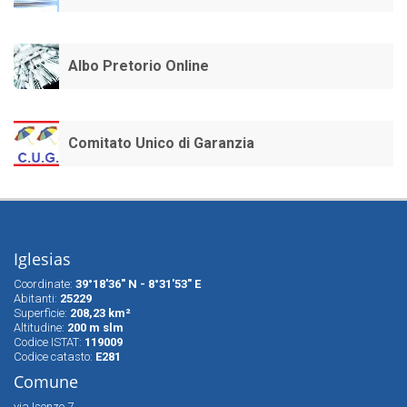
Albo Pretorio Online
Comitato Unico di Garanzia
Iglesias
Coordinate:
39°18'36" N - 8°31'53" E
Abitanti:
25229
Superfìcie:
208,23 km²
Altitudine:
200 m slm
Codice ISTAT:
119009
Codice catasto:
E281
Comune
via Isonzo 7