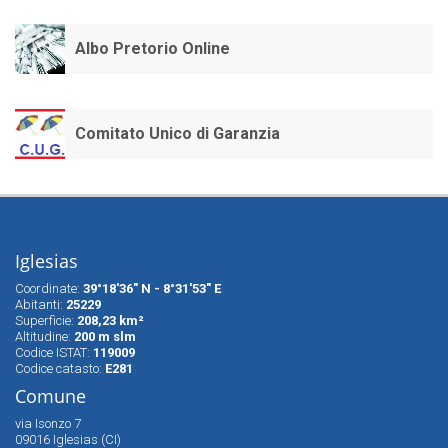
Albo Pretorio Online
Comitato Unico di Garanzia
Iglesias
Coordinate:
39°18'36" N - 8°31'53" E
Abitanti:
25229
Superfìcie:
208,23 km²
Altitudine:
200 m slm
Codice ISTAT:
119009
Codice catasto:
E281
Comune
via Isonzo 7
09016 Iglesias (CI)