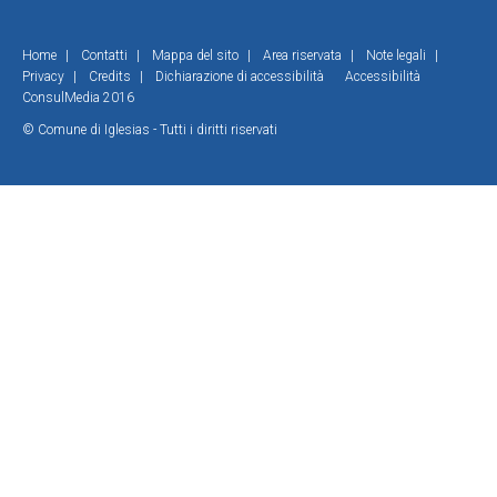
Home
|
Contatti
|
Mappa del sito
|
Area riservata
|
Note legali
|
Privacy
|
Credits
|
Dichiarazione di accessibilità
Accessibilità
ConsulMedia 2016
© Comune di Iglesias - Tutti i diritti riservati