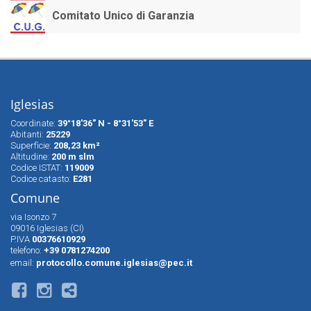
Comitato Unico di Garanzia
Iglesias
Coordinate:
39°18'36" N - 8°31'53" E
Abitanti:
25229
Superfìcie:
208,23 km²
Altitudine:
200 m slm
Codice ISTAT:
119009
Codice catasto:
E281
Comune
via Isonzo 7
09016 Iglesias (CI)
P.IVA
00376610929
telefono:
+39 0781274200
email:
protocollo.comune.iglesias@pec.it