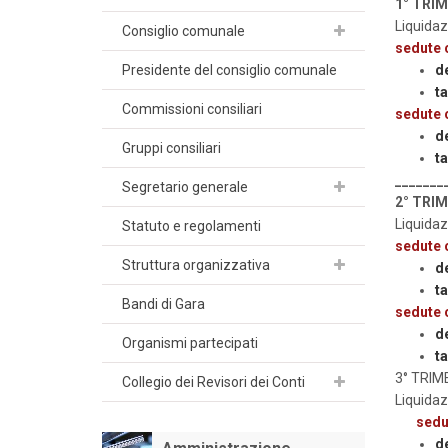
1° TRI
Liquidaz
Consiglio comunale
sedute 
Presidente del consiglio comunale
d
ta
Commissioni consiliari
sedute 
d
Gruppi consiliari
ta
_______
Segretario generale
2° TRI
Liquidaz
Statuto e regolamenti
sedute 
Struttura organizzativa
d
ta
Bandi di Gara
sedute 
d
Organismi partecipati
ta
3° TRIM
Collegio dei Revisori dei Conti
Liquidaz
sedu
d