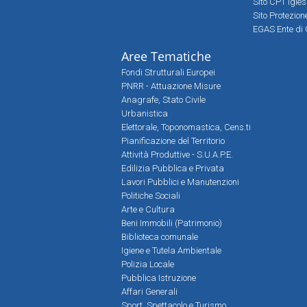
Sito CPT Igle
Sito Protezio
EGAS Ente di 
Aree Tematiche
Fondi Strutturali Europei
PNRR - Attuazione Misure
Anagrafe, Stato Civile
Urbanistica
Elettorale, Toponomastica, Cens.ti
Pianificazione del Territorio
Attività Produttive - S.U.A.P.E.
Edilizia Pubblica e Privata
Lavori Pubblici e Manutenzioni
Politiche Sociali
Arte e Cultura
Beni Immobili (Patrimonio)
Biblioteca comunale
Igiene e Tutela Ambientale
Polizia Locale
Pubblica Istruzione
Affari Generali
Sport, Spettacolo e Turismo