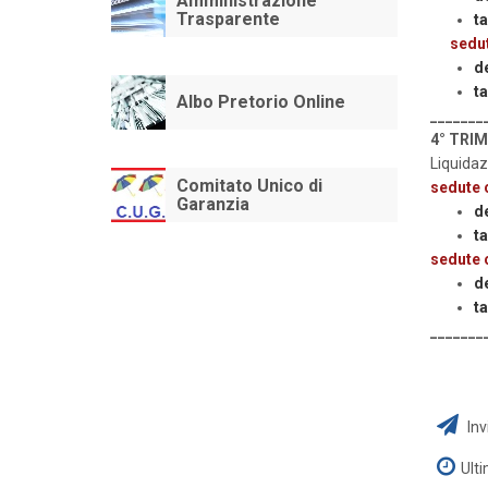
Amministrazione
Trasparente
ta
sedut
d
ta
Albo Pretorio Online
_______
4° TRI
Liquidaz
Comitato Unico di
sedute 
Garanzia
d
ta
sedute 
d
ta
_______
Inv
Ult