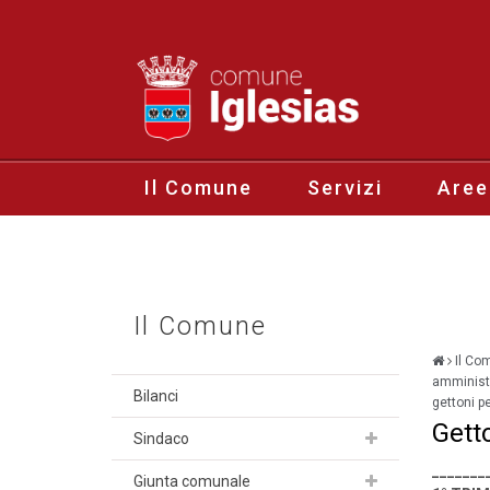
Il Comune
Servizi
Aree
Il Comune
Il Co
amministr
Bilanci
gettoni pe
Gett
Sindaco
_______
Giunta comunale