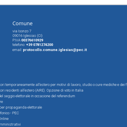
Comune
via Isonzo 7
09016 Iglesias (CI)
P.IVA
00376610929
telefono:
+39 0781274200
email:
protocollo.comune.iglesias@pec.it
ttori temporaneamente all’estero per motivi di lavoro, studio o cure mediche e dei f
tori residenti all’estero (AIRE). Opzione di voto in Italia
el seggio elettorale in occasione del referendum
re
i per propaganda elettorale
efonico - PEC
Online
amministrativi