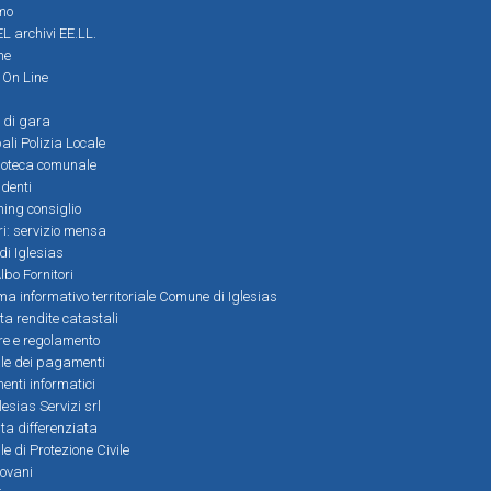
mo
L archivi EE.LL.
ne
i On Line
 di gara
ali Polizia Locale
ioteca comunale
denti
ming consiglio
ri: servizio mensa
 di Iglesias
bo Fornitori
a informativo territoriale Comune di Iglesias
lta rendite catastali
ere e regolamento
le dei pagamenti
nti informatici
lesias Servizi srl
lta differenziata
 di Protezione Civile
iovani