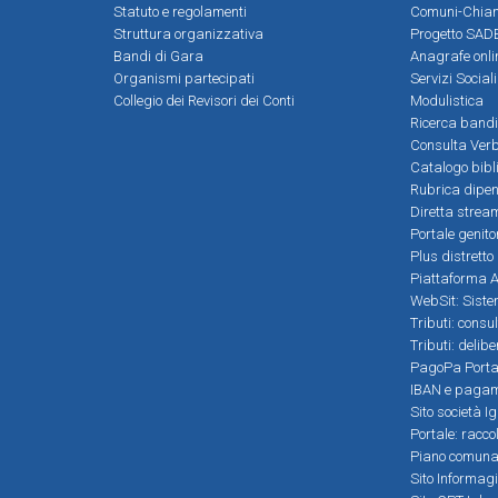
Statuto e regolamenti
Comuni-Chia
Struttura organizzativa
Progetto SADE
Bandi di Gara
Anagrafe onli
Organismi partecipati
Servizi Social
Collegio dei Revisori dei Conti
Modulistica
Ricerca bandi
Consulta Verb
Catalogo bibl
Rubrica dipen
Diretta strea
Portale genito
Plus distretto
Piattaforma Al
WebSit: Sistem
Tributi: consu
Tributi: delib
PagoPa Porta
IBAN e pagame
Sito società Ig
Portale: racco
Piano comunale
Sito Informag