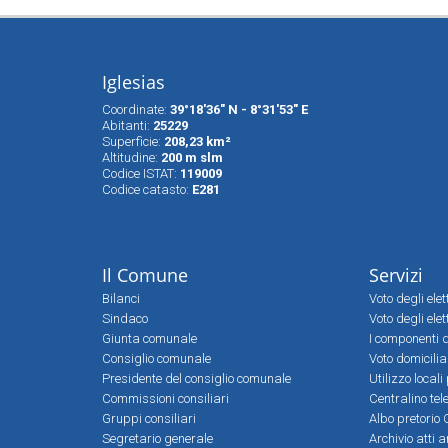
Iglesias
Coordinate:
39°18'36" N - 8°31'53" E
Abitanti:
25229
Superfìcie:
208,23 km²
Altitudine:
200 m slm
Codice ISTAT:
119009
Codice catasto:
E281
Il Comune
Servizi
Bilanci
Voto degli ele
Sindaco
Voto degli elet
Giunta comunale
I componenti d
Consiglio comunale
Voto domicilia
Presidente del consiglio comunale
Utilizzo local
Commissioni consiliari
Centralino tel
Gruppi consiliari
Albo pretorio 
Segretario generale
Archivio atti 