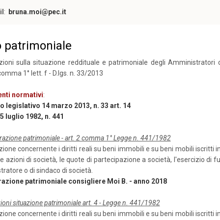
il
:
bruna.moi@pec.it
o patrimoniale
zioni sulla situazione reddituale e patrimoniale degli Amministratori
comma 1° lett. f - D.lgs. n. 33/2013
enti normativi
:
 legislativo 14 marzo 2013, n. 33 art. 14
 luglio 1982, n. 441
razione patrimoniale - art. 2 comma 1° Legge n. 441/1982
ione concernente i diritti reali su beni immobili e su beni mobili iscritti i
 le azioni di società, le quote di partecipazione a società, l'esercizio di f
ratore o di sindaco di società.
razione patrimoniale consigliere Moi B. - anno 2018
ioni situazione patrimoniale art. 4 - Legge n. 441/1982
ione concernente i diritti reali su beni immobili e su beni mobili iscritti i