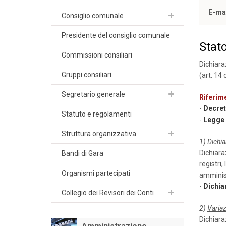
E-ma
Consiglio comunale
Presidente del consiglio comunale
Stat
Commissioni consiliari
Dichiara
Gruppi consiliari
(art. 14 
Segretario generale
Riferim
-
Decreto
Statuto e regolamenti
-
Legge 5
Struttura organizzativa
1)
Dichia
Dichiaraz
Bandi di Gara
registri,
Organismi partecipati
amminist
-
Dichia
Collegio dei Revisori dei Conti
2)
Variaz
Dichiaraz