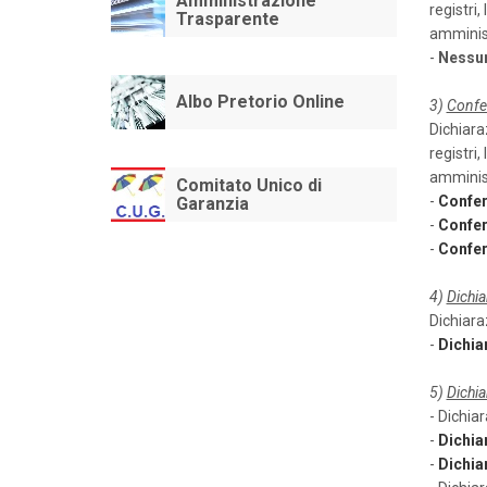
Amministrazione
registri,
Trasparente
amminist
-
Nessun
Albo Pretorio Online
3)
Confe
Dichiaraz
registri,
amminist
Comitato Unico di
-
Confer
Garanzia
-
Confer
-
Confer
4)
Dichia
Dichiaraz
-
Dichia
5)
Dichia
- Dichia
-
Dichia
-
Dichia