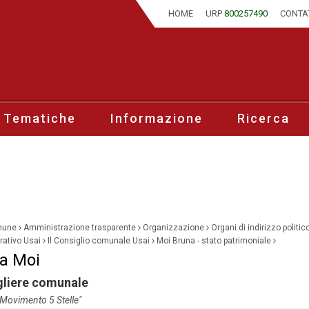
HOME
URP
800257490
CONTA
 Tematiche
Informazione
Ricerca
mune
Amministrazione trasparente
Organizzazione
Organi di indirizzo politic
ativo Usai
Il Consiglio comunale Usai
Moi Bruna - stato patrimoniale
a Moi
gliere comunale
"Movimento 5 Stelle"