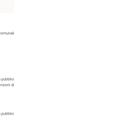
 comunali
n pubblici
unzioni di
n pubblici