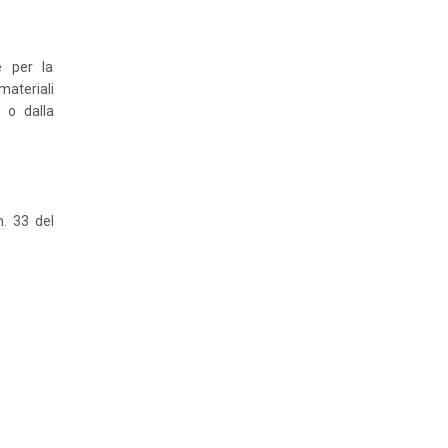
e per la
materiali
 o dalla
n. 33 del