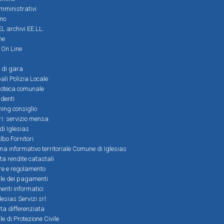
amministrativi
mo
L archivi EE.LL.
ne
i On Line
 di gara
ali Polizia Locale
ioteca comunale
denti
ming consiglio
ri: servizio mensa
 di Iglesias
bo Fornitori
a informativo territoriale Comune di Iglesias
lta rendite catastali
ere e regolamento
le dei pagamenti
nti informatici
lesias Servizi srl
lta differenziata
 di Protezione Civile