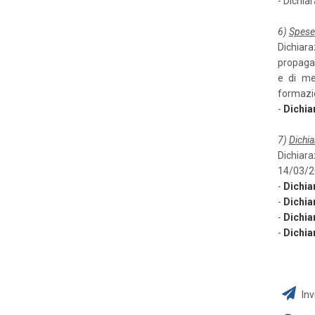
- Dichia
6)
Spese 
Dichiar
propagan
e di me
formazio
-
Dichia
7)
Dichia
Dichiara
14/03/2
-
Dichia
-
Dichia
-
Dichia
-
Dichia
Inv