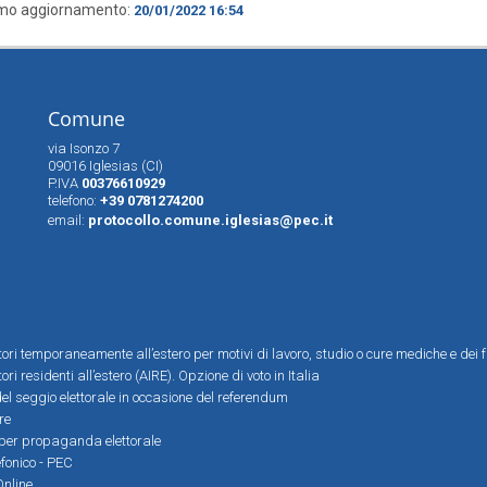
imo aggiornamento:
20/01/2022 16:54
Comune
via Isonzo 7
09016 Iglesias (CI)
P.IVA
00376610929
telefono:
+39 0781274200
email:
protocollo.comune.iglesias@pec.it
ttori temporaneamente all’estero per motivi di lavoro, studio o cure mediche e dei f
tori residenti all’estero (AIRE). Opzione di voto in Italia
el seggio elettorale in occasione del referendum
re
i per propaganda elettorale
efonico - PEC
Online