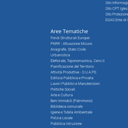
Sito Informag
Sito CPT Igle
Sito Protezio
EGAS Ente di 
Aree Tematiche
Fondi Strutturali Europei
PNRR - Attuazione Misure
Anagrafe, Stato Civile
Urbanistica
Elettorale, Toponomastica, Cens.ti
Pianificazione del Territorio
Attività Produttive - S.U.A.P.E.
Edilizia Pubblica e Privata
Lavori Pubblici e Manutenzioni
Politiche Sociali
Arte e Cultura
Beni Immobili (Patrimonio)
Biblioteca comunale
Igiene e Tutela Ambientale
Polizia Locale
Pubblica Istruzione