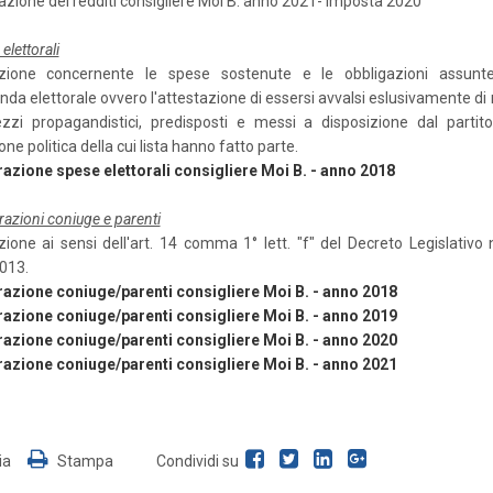
razione dei redditi consigliere Moi B. anno 2021- imposta 2020
elettorali
azione concernente le spese sostenute e le obbligazioni assunt
da elettorale ovvero l'attestazione di essersi avvalsi eslusivamente di 
zzi propagandistici, predisposti e messi a disposizione dal partito
ne politica della cui lista hanno fatto parte.
razione spese elettorali consigliere Moi B. - anno 2018
razioni coniuge e parenti
zione ai sensi dell'art. 14 comma 1° lett. "f" del Decreto Legislativo 
013.
razione coniuge/parenti consigliere Moi B. - anno 2018
razione coniuge/parenti consigliere Moi B. - anno 2019
razione coniuge/parenti consigliere Moi B. - anno 2020
razione coniuge/parenti consigliere Moi B. - anno 2021
ia
Stampa
Condividi su