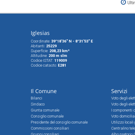
Ult
Iglesias
Coordinate:
39°18'36" N - 8°31'53" E
Abitanti:
25229
Superfìcie:
208,23 km²
Altitudine:
200 m slm
Codice ISTAT:
119009
Codice catasto:
E281
Il Comune
Servizi
Bilanci
Voto degli ele
Sindaco
Voto degli elet
Giunta comunale
I componenti d
Consiglio comunale
Voto domicilia
Presidente del consiglio comunale
Utilizzo local
Commissioni consiliari
Centralino tel
Gruppi consiliari
Albo pretorio 