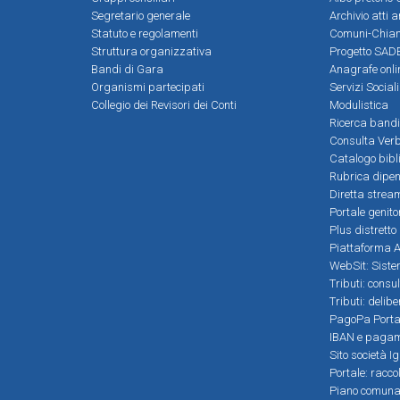
Segretario generale
Archivio atti 
Statuto e regolamenti
Comuni-Chia
Struttura organizzativa
Progetto SADE
Bandi di Gara
Anagrafe onli
Organismi partecipati
Servizi Social
Collegio dei Revisori dei Conti
Modulistica
Ricerca bandi
Consulta Verb
Catalogo bibl
Rubrica dipen
Diretta strea
Portale genito
Plus distretto
Piattaforma Al
WebSit: Sistem
Tributi: consu
Tributi: delib
PagoPa Porta
IBAN e pagame
Sito società Ig
Portale: racco
Piano comunale