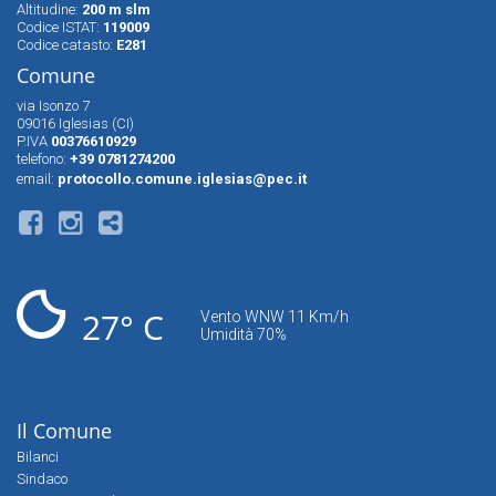
Altitudine:
200 m slm
Codice ISTAT:
119009
Codice catasto:
E281
Comune
via Isonzo 7
09016 Iglesias (CI)
P.IVA
00376610929
telefono:
+39 0781274200
email:
protocollo.comune.iglesias@pec.it
27° C
Vento WNW 11 Km/h
Umidità 70%
Il Comune
Bilanci
Sindaco