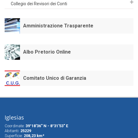
Collegio dei Revisori dei Conti
Amministrazione Trasparente
Albo Pretorio Online
Comitato Unico di Garanzia
Iglesias
Coordinate:
39°18'36" N - 8°31'53" E
Abitanti:
25229
Superfìcie:
208,23 km²