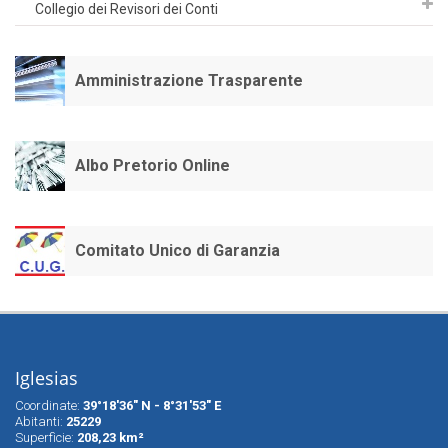
Collegio dei Revisori dei Conti
Amministrazione Trasparente
Albo Pretorio Online
Comitato Unico di Garanzia
Iglesias
Coordinate:
39°18'36" N - 8°31'53" E
Abitanti:
25229
Superfìcie:
208,23 km²