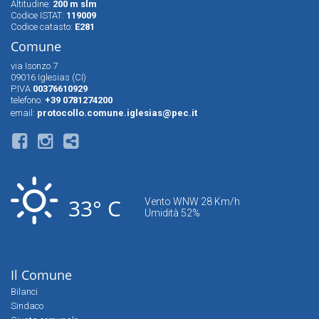
Altitudine:
200 m slm
Codice ISTAT:
119009
Codice catasto:
E281
Comune
via Isonzo 7
09016 Iglesias (CI)
P.IVA
00376610929
telefono:
+39 0781274200
email:
protocollo.comune.iglesias@pec.it
33° C
Vento WNW 28 Km/h
Umidità 52%
Il Comune
Bilanci
Sindaco