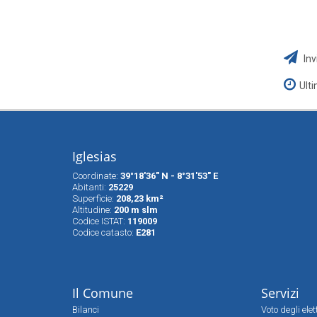
Inv
Ult
Iglesias
Coordinate:
39°18'36" N - 8°31'53" E
Abitanti:
25229
Superfìcie:
208,23 km²
Altitudine:
200 m slm
Codice ISTAT:
119009
Codice catasto:
E281
Il Comune
Servizi
Bilanci
Voto degli ele