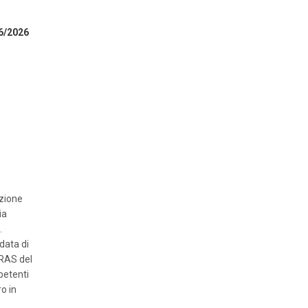
06/2026
ozione
ia
.
data di
URAS del
petenti
o in