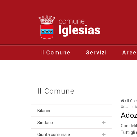
Il Comune
Servizi
Aree
Il Comune
Il Co
Urbanist
Bilanci
Adoz
Sindaco
Con del
Tutti gl
Giunta comunale