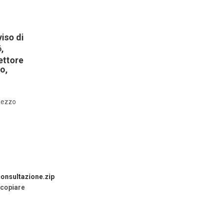
iso di
6
,
ettore
o,
,
mezzo
onsultazione.zip
 copiare