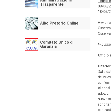
Amministrazione
Tempi e
Trasparente
09/06/20
18/06/20
Avvio fa
Albo Pretorio Online
Osserva
Osserva
Comitato Unico di
In pubbl
Garanzia
Ufficio 
Ulterior
Dalla da
del nuov
conformi
Ai sensi
adozione
nuovo st
sono ten
contrast