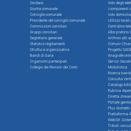
Sindaco
Voto degli elet
Giunta comunale
I componenti d
Consiglio comunale
Voto domicilia
Presidente del consiglio comunale
Utilizzo local
Commissioni consiliari
Centralino tel
Gruppi consiliari
Albo pretorio 
Segretario generale
Archivio atti 
Statuto e regolamenti
Comuni-Chia
Struttura organizzativa
Progetto SADE
Bandi di Gara
Anagrafe onli
Organismi partecipati
Servizi Social
Collegio dei Revisori dei Conti
Modulistica
Ricerca bandi
Consulta Verb
Catalogo bibl
Rubrica dipen
Diretta strea
Portale genito
Plus distretto
Piattaforma Al
WebSit: Sistem
Tributi: consu