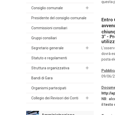
questa p
Consiglio comunale
Presidente del consiglio comunale
Entro 
avven
Commissioni consiliari
chiunq
3° - P
Gruppi consiliari
utiliz
Segretario generale
L'osserv
dovrà es
Statuto e regolamenti
posta ele
Struttura organizzativa
Pubblic
09/06/2
Bandi di Gara
Documen
Organismi partecipati
http://
Collegio dei Revisori dei Conti
NB: alcu
il testo