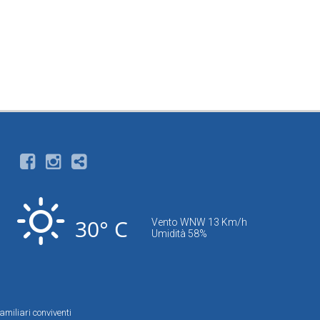
30° C
Vento WNW 13 Km/h
Umidità 58%
amiliari conviventi