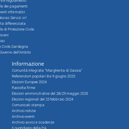
ere e regolamento
le dei pagamenti
nti informatici
lesias Servizi srl
lta differenziata
 di Protezione Civile
iovani
sias
ne Civile Sardegna
Governo dell'Ambito
Informazione
Comunità Integrata “Margherita di Savoia”
Referendum popolari 8 e 9 giugno 2025
Elezioni Europee 2024
Raccolta firme
Elezioni amministrative del 28/29 maggio 2023
Elezioni regionali del 25 febbraio 2024
Comunicati stampa
Archivio notizie
Archivio eventi
Archivio avvisi e scadenze
Il quotidiano della P.A.