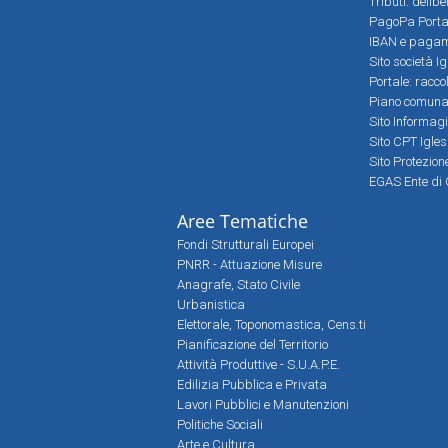
Tributi: delib
PagoPa Porta
IBAN e pagame
Sito società Ig
Portale: racco
Piano comunale
Sito Informag
Sito CPT Igle
Sito Protezio
EGAS Ente di 
Aree Tematiche
Fondi Strutturali Europei
PNRR - Attuazione Misure
Anagrafe, Stato Civile
Urbanistica
Elettorale, Toponomastica, Cens.ti
Pianificazione del Territorio
Attività Produttive - S.U.A.P.E.
Edilizia Pubblica e Privata
Lavori Pubblici e Manutenzioni
Politiche Sociali
Arte e Cultura