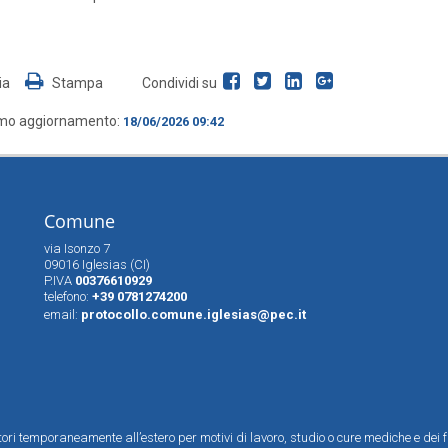
ia
Stampa
Condividi su
imo aggiornamento:
18/06/2026 09:42
Comune
via Isonzo 7
09016 Iglesias (CI)
P.IVA
00376610929
telefono:
+39 0781274200
email:
protocollo.comune.iglesias@pec.it
ttori temporaneamente all’estero per motivi di lavoro, studio o cure mediche e dei f