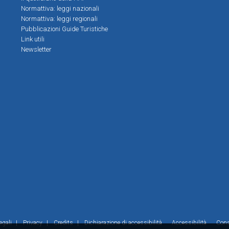
Normattiva: leggi nazionali
Normattiva: leggi regionali
Pubblicazioni Guide Turistiche
Link utili
Newsletter
egali
|
Privacy
|
Credits
|
Dichiarazione di accessibilità
Accessibilità
Con