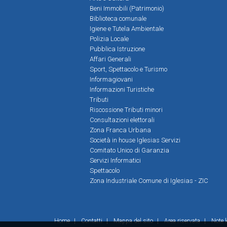
Beni Immobili (Patrimonio)
Biblioteca comunale
Igiene e Tutela Ambientale
Polizia Locale
Pubblica Istruzione
Affari Generali
Sport, Spettacolo e Turismo
Informagiovani
Informazioni Turistiche
Tributi
Riscossione Tributi minori
Consultazioni elettorali
Zona Franca Urbana
Società in house Iglesias Servizi
Comitato Unico di Garanzia
Servizi Informatici
Spettacolo
Zona Industriale Comune di Iglesias - ZIC
Home
|
Contatti
|
Mappa del sito
|
Area riservata
|
Note l