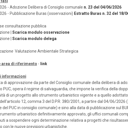
 fasi
26 - Adozione Delibera di Consiglio comunale
n. 23 del 04/06/2026
26 - Pubblicazione Buras (osservazioni)
Estratto Buras n. 32 del 18/
se consultazione pubblica
zione |
Scarica modulo osservazione
zione |
Scarica modulo delega
icazione
Valutazione Ambientale Strategica
e area di riferimento
-
link
i informazioni
ta di approvazione da parte del Consiglio comunale della delibera di ad
o PUC, opera il regime di salvaguardia, che impone la verifica della dopp
tà di un progetto allo strumento urbanistico vigente e a quello adottato
 dell'articolo 12, comma 3 del D.P.R. 380/2001, a partire dal 04/06/2026 (
 del PUC in consiglio comunale) e sino alla data di pubblicazione sul B
rumento urbanistico definitivamente approvato, gli uffici comunali com
uti a sospendere ogni determinazione relativa a progetti che risultasser
o con le nuove previsioni urbanistiche.