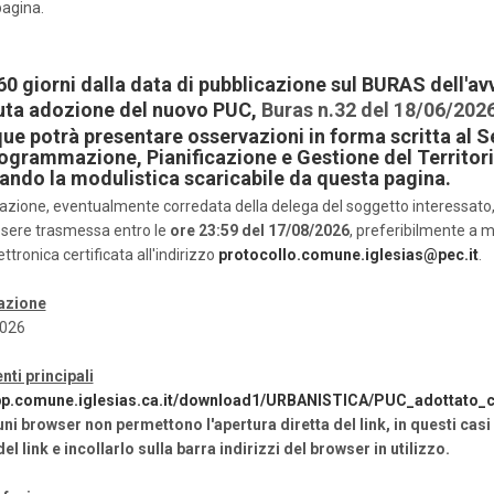
agina.
60 giorni dalla data di pubblicazione sul BURAS dell'avv
uta adozione del nuovo PUC,
Buras n.32 del 18/06/202
ue potrà presentare osservazioni in forma scritta al S
rogrammazione, Pianificazione e Gestione del Territori
zando la modulistica scaricabile da questa pagina.
azione, eventualmente corredata della delega del soggetto interessato
sere trasmessa entro le
ore 23:59 del 17/08/2026
, preferibilmente a 
ttronica certificata all'indirizzo
protocollo.comune.iglesias@pec.it
.
azione
026
ti principali
app.comune.iglesias.ca.it/download1/URBANISTICA/PUC_adottato_c
ni browser non permettono l'apertura diretta del link, in questi casi
 del link e incollarlo sulla barra indirizzi del browser in utilizzo.