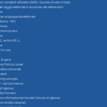
tori residenti all’estero (AIRE). Opzione di voto in Italia
el seggio elettorale in occasione del referendum
re
i per propaganda elettorale
efonico - PEC
Online
amministrativi
mo
L archivi EE.LL.
ne
i On Line
 di gara
ali Polizia Locale
ioteca comunale
denti
ming consiglio
ri: servizio mensa
 di Iglesias
bo Fornitori
a informativo territoriale Comune di Iglesias
lta rendite catastali