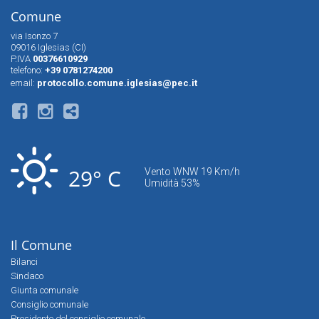
Comune
via Isonzo 7
09016 Iglesias (CI)
P.IVA
00376610929
telefono:
+39 0781274200
email:
protocollo.comune.iglesias@pec.it
29° C
Vento WNW 19 Km/h
Umidità 53%
Il Comune
Bilanci
Sindaco
Giunta comunale
Consiglio comunale
Presidente del consiglio comunale