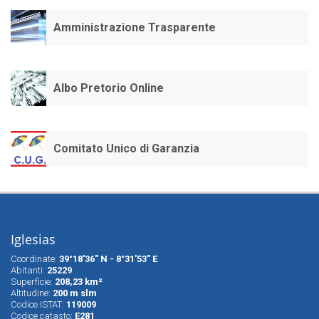
Amministrazione Trasparente
Albo Pretorio Online
Comitato Unico di Garanzia
Iglesias
Coordinate:
39°18'36" N - 8°31'53" E
Abitanti:
25229
Superfìcie:
208,23 km²
Altitudine:
200 m slm
Codice ISTAT:
119009
Codice catasto:
E281