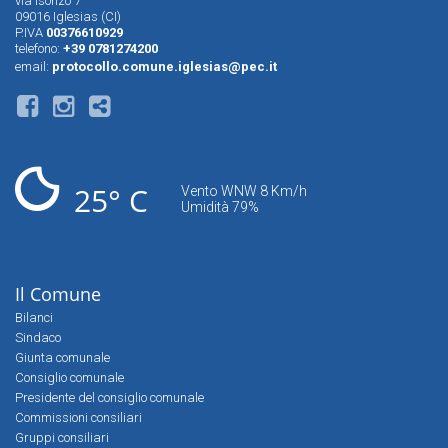
via Isonzo 7
09016 Iglesias (CI)
P.IVA
00376610929
telefono:
+39 0781274200
email:
protocollo.comune.iglesias@pec.it
25° C
Vento WNW 8 Km/h
Umidità 79%
Il Comune
Bilanci
Sindaco
Giunta comunale
Consiglio comunale
Presidente del consiglio comunale
Commissioni consiliari
Gruppi consiliari