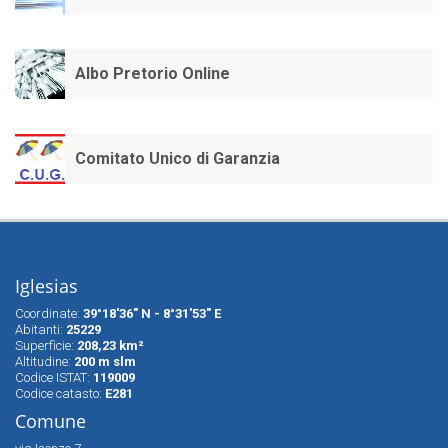
Albo Pretorio Online
Comitato Unico di Garanzia
Iglesias
Coordinate:
39°18'36" N - 8°31'53" E
Abitanti:
25229
Superfìcie:
208,23 km²
Altitudine:
200 m slm
Codice ISTAT:
119009
Codice catasto:
E281
Comune