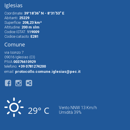
Iglesias
Coordinate:
39°18'36" N - 8°31'53" E
Abitanti:
25229
Superfìcie:
208,23 km²
Altitudine:
200 m slm
Codice ISTAT:
119009
Codice catasto:
E281
Comune
via Isonzo 7
09016 Iglesias (CI)
P.IVA
00376610929
telefono:
+39 0781274200
email:
protocollo.comune.iglesias@pec.it
29° C
Vento NNW 13 Km/h
Umidità 39%