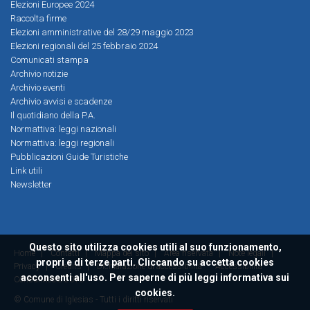
Elezioni Europee 2024
Raccolta firme
Elezioni amministrative del 28/29 maggio 2023
Elezioni regionali del 25 febbraio 2024
Comunicati stampa
Archivio notizie
Archivio eventi
Archivio avvisi e scadenze
Il quotidiano della P.A.
Normattiva: leggi nazionali
Normattiva: leggi regionali
Pubblicazioni Guide Turistiche
Link utili
Newsletter
Questo sito utilizza cookies utili al suo funzionamento,
Home
|
Contatti
|
Mappa del sito
|
Area riservata
|
Note legali
|
propri e di terze parti. Cliccando su accetta cookies
Privacy
|
Credits
|
Dichiarazione di accessibilità
Accessibilità
acconsenti all'uso. Per saperne di più leggi
informativa sui
ConsulMedia 2016
cookies.
© Comune di Iglesias - Tutti i diritti riservati