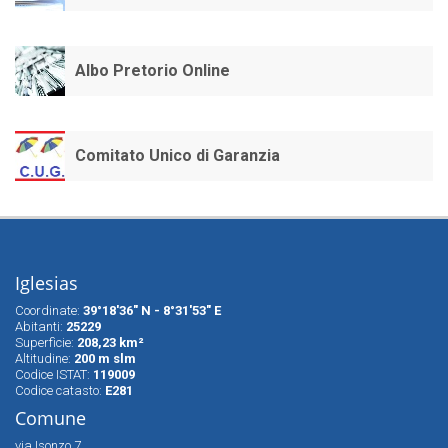
Albo Pretorio Online
Comitato Unico di Garanzia
Iglesias
Coordinate:
39°18'36" N - 8°31'53" E
Abitanti:
25229
Superfìcie:
208,23 km²
Altitudine:
200 m slm
Codice ISTAT:
119009
Codice catasto:
E281
Comune
via Isonzo 7