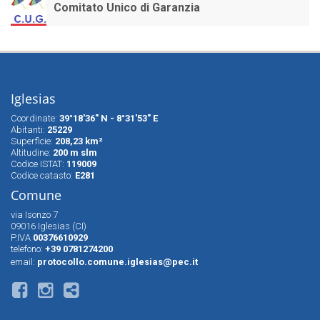
Comitato Unico di Garanzia
Iglesias
Coordinate:
39°18'36" N - 8°31'53" E
Abitanti:
25229
Superfìcie:
208,23 km²
Altitudine:
200 m slm
Codice ISTAT:
119009
Codice catasto:
E281
Comune
via Isonzo 7
09016 Iglesias (CI)
P.IVA
00376610929
telefono:
+39 0781274200
email:
protocollo.comune.iglesias@pec.it