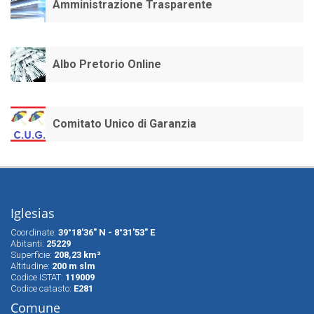
Amministrazione Trasparente
Albo Pretorio Online
Comitato Unico di Garanzia
Iglesias
Coordinate:
39°18'36" N - 8°31'53" E
Abitanti:
25229
Superfìcie:
208,23 km²
Altitudine:
200 m slm
Codice ISTAT:
119009
Codice catasto:
E281
Comune