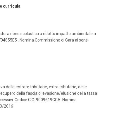
e curricula
istorazione scolastica a ridotto impatto ambientale a
: 98704855E5 . Nomina Commissione di Gara ai sensi
a delle entrate tributarie, extra tributarie, delle
l recupero della fascia di evasione/elusione della tassa
e successivi. Codice CIG: 9009619CCA. Nomina
 50/2016