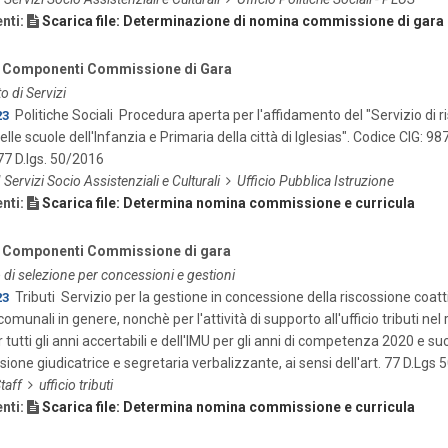
nti:
Scarica file: Determinazione di nomina commissione di gara 
 Componenti Commissione di Gara
o di Servizi
Politiche Sociali
Procedura aperta per l'affidamento del "Servizio di r
23
elle scuole dell'Infanzia e Primaria della città di Iglesias". Codice CIG
 77 D.lgs. 50/2016
I Servizi Socio Assistenziali e Culturali
Ufficio Pubblica Istruzione
nti:
Scarica file: Determina nomina commissione e curricula
 Componenti Commissione di gara
di selezione per concessioni e gestioni
Tributi
Servizio per la gestione in concessione della riscossione coattiv
23
comunali in genere, nonchè per l'attività di supporto all'ufficio tributi ne
per tutti gli anni accertabili e dell'IMU per gli anni di competenza 2020 
one giudicatrice e segretaria verbalizzante, ai sensi dell'art. 77 D.Lgs
taff
ufficio tributi
nti:
Scarica file: Determina nomina commissione e curricula