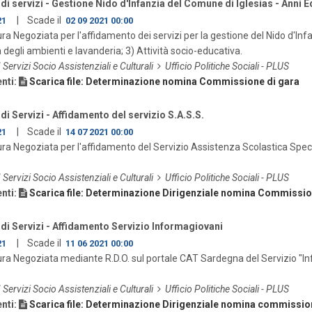
di servizi - Gestione Nido d'Infanzia del Comune di Iglesias - Anni 
| Scade il
21
02 09 2021 00:00
a Negoziata per l'affidamento dei servizi per la gestione del Nido d'In
a degli ambienti e lavanderia; 3) Attività socio-educativa.
I Servizi Socio Assistenziali e Culturali
Ufficio Politiche Sociali - PLUS
nti:
Scarica file: Determinazione nomina Commissione di gara
di Servizi - Affidamento del servizio S.A.S.S.
| Scade il
21
14 07 2021 00:00
a Negoziata per l'affidamento del Servizio Assistenza Scolastica Spe
I Servizi Socio Assistenziali e Culturali
Ufficio Politiche Sociali - PLUS
nti:
Scarica file: Determinazione Dirigenziale nomina Commissio
di Servizi - Affidamento Servizio Informagiovani
| Scade il
21
11 06 2021 00:00
a Negoziata mediante R.D.O. sul portale CAT Sardegna del Servizio "
I Servizi Socio Assistenziali e Culturali
Ufficio Politiche Sociali - PLUS
nti:
Scarica file: Determinazione Dirigenziale nomina commission