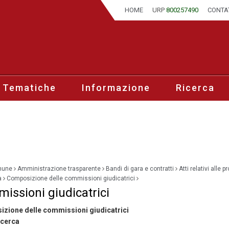
HOME
URP
800257490
CONTA
 Tematiche
Informazione
Ricerca
mune
Amministrazione trasparente
Bandi di gara e contratti
Atti relativi alle 
a
Composizione delle commissioni giudicatrici
issioni giudicatrici
zione delle commissioni giudicatrici
ricerca