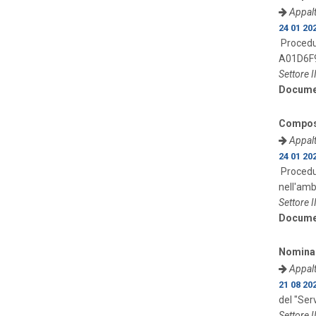
Appalt
24 01 20
Procedur
A01D6F
Settore I
Docume
Composi
Appalt
24 01 20
Procedur
nell'amb
Settore I
Docume
Nomina 
Appalt
21 08 20
del "Ser
Settore I