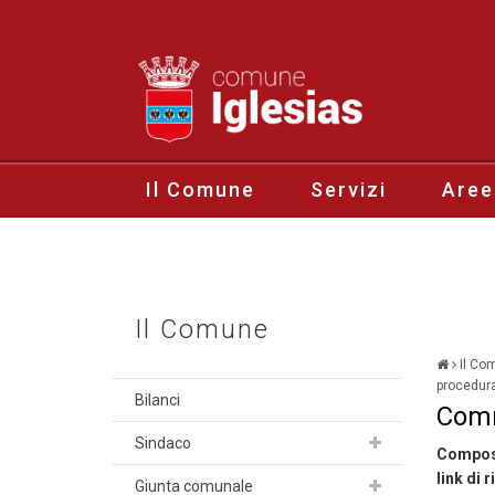
Il Comune
Servizi
Aree
Il Comune
Il Co
procedur
Bilanci
Comm
Sindaco
Composi
link di 
Giunta comunale