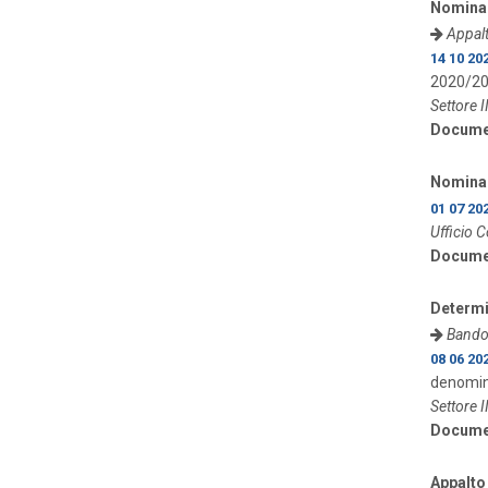
Nomina 
Appalt
14 10 20
2020/20
Settore I
Docume
Nomina 
01 07 20
Ufficio C
Docume
Determi
Bando 
08 06 20
denomina
Settore I
Docume
Appalto 