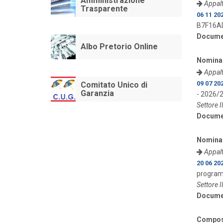
Amministrazione
Appalt
Trasparente
06 11 20
B7F16A
Docume
Albo Pretorio Online
Nomina 
Appalt
09 07 20
Comitato Unico di
Garanzia
- 2026/
Settore I
Docume
Nomina 
Appalt
20 06 20
programm
Settore I
Docume
Composi