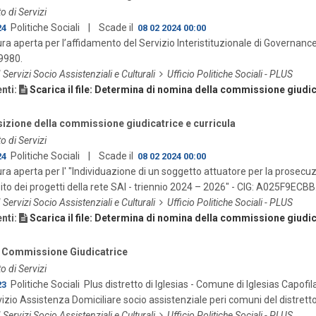
o di Servizi
Politiche Sociali
| Scade il
24
08 02 2024 00:00
a aperta per l’affidamento del Servizio Interistituzionale di Governance T
9980.
I Servizi Socio Assistenziali e Culturali
Ufficio Politiche Sociali - PLUS
nti:
Scarica il file: Determina di nomina della commissione giudic
zione della commissione giudicatrice e curricula
o di Servizi
Politiche Sociali
| Scade il
24
08 02 2024 00:00
a aperta per l' "Individuazione di un soggetto attuatore per la prosecuz
ito dei progetti della rete SAI - triennio 2024 – 2026" - CIG: A025F9ECBB
I Servizi Socio Assistenziali e Culturali
Ufficio Politiche Sociali - PLUS
nti:
Scarica il file: Determina di nomina della commissione giudic
Commissione Giudicatrice
o di Servizi
Politiche Sociali
Plus distretto di Iglesias - Comune di Iglesias Capofi
23
vizio Assistenza Domiciliare socio assistenziale peri comuni del distre
I Servizi Socio Assistenziali e Culturali
Ufficio Politiche Sociali - PLUS