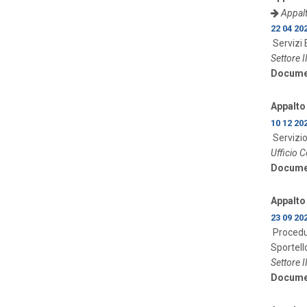
Appalt
22 04 20
Servizi E
Settore I
Docume
Appalto 
10 12 20
Servizio
Ufficio C
Docume
Appalto 
23 09 20
Procedur
Sportell
Settore I
Docume