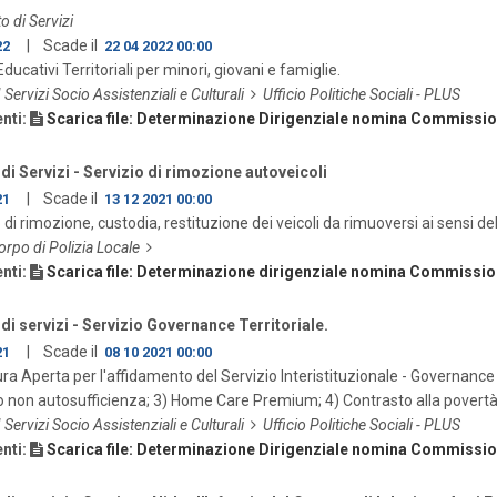
o di Servizi
| Scade il
22
22 04 2022 00:00
ducativi Territoriali per minori, giovani e famiglie.
I Servizi Socio Assistenziali e Culturali
Ufficio Politiche Sociali - PLUS
nti:
Scarica file: Determinazione Dirigenziale nomina Commissio
di Servizi - Servizio di rimozione autoveicoli
| Scade il
21
13 12 2021 00:00
 di rimozione, custodia, restituzione dei veicoli da rimuoversi ai sensi de
orpo di Polizia Locale
nti:
Scarica file: Determinazione dirigenziale nomina Commissio
di servizi - Servizio Governance Territoriale.
| Scade il
21
08 10 2021 00:00
a Aperta per l'affidamento del Servizio Interistituzionale - Governance Te
o non autosufficienza; 3) Home Care Premium; 4) Contrasto alla povertà
I Servizi Socio Assistenziali e Culturali
Ufficio Politiche Sociali - PLUS
nti:
Scarica file: Determinazione Dirigenziale nomina Commissio