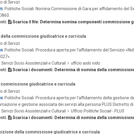
o di Servizi
Politiche Sociali
Nomina Commissione di Gara per affidamento del Ser
25
D860.
nti:
Scarica il file: Determina nomina componenti commissione gi
della commissione giudicatrice e curricula
o di Servizi
Politiche Sociali
Procedura aperta per l'affidamento del Servizio «N
24
2027».
I Servizi Socio Assistenziali e Culturali
ufficio asilo nido
nti:
Scarica i documenti: Determina di nomina della commissione 
commissione giudicatrice e curricula
o di Servizi
Politiche Sociali
Procedura aperta per l'affidamento della gestione del 
24
azione e gestione associata dei servizi alla persona PLUS Distretto di 
I Servizi Socio Assistenziali e Culturali
Ufficio Politiche Sociali - PLUS
nti:
Scarica i documenti: Determina di nomina della commissione 
zione della commissione giudicatrice e curricula