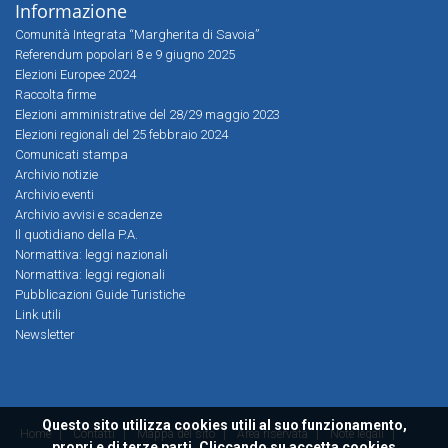
Informazione
Comunità Integrata “Margherita di Savoia”
Referendum popolari 8 e 9 giugno 2025
Elezioni Europee 2024
Raccolta firme
Elezioni amministrative del 28/29 maggio 2023
Elezioni regionali del 25 febbraio 2024
Comunicati stampa
Archivio notizie
Archivio eventi
Archivio avvisi e scadenze
Il quotidiano della P.A.
Normattiva: leggi nazionali
Normattiva: leggi regionali
Pubblicazioni Guide Turistiche
Link utili
Newsletter
Questo sito utilizza cookies utili al suo funzionamento,
Home
|
Contatti
|
Mappa del sito
|
Area riservata
|
Note legali
|
propri e di terze parti. Cliccando su accetta cookies