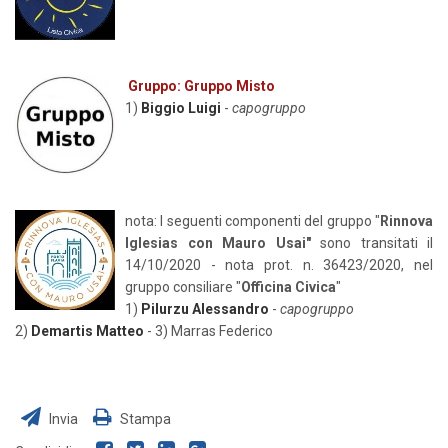
Gruppo: Gruppo Misto
1)
Biggio Luigi
-
capogruppo
nota: I seguenti componenti del gruppo "
R
innova
Iglesias con Mauro Usai"
sono transitati il
14/10/2020 - nota prot. n. 36423/2020, nel
gruppo consiliare "
Officina Civica
"
1)
Pilurzu Alessandro
-
capogruppo
2)
Demartis Matteo
- 3) Marras Federico
Invia
Stampa