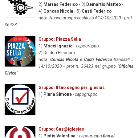
2)
Marras Federico
- 3)
Demartis Matteo
-
4)
Concas Nicola
- 5)
Casti Federico
nota:
Nuovo gruppo costituito il 14/10/2020 - prot.
36423
Gruppo: Piazza Sella
1)
Mocci Ignazio
-
capogruppo
2) Deidda Eleonora
nota:
Concas Nicola
e
Casti Federico
transitati il
14/10/2020 - prot n. 36423 nel gruppo "
Officina
Civica
"
Gruppo: Il tuo segno per Iglesias
1)
Pinna Simone
- capogruppo
Gruppo: Cas@iglesias
1)
Pistis Valentina
-
capogruppo
fino
al