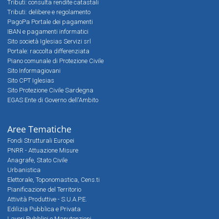
Tributi: consulta rendite catastali
Tributi: delibere e regolamento
PagoPa Portale dei pagamenti
IBAN e pagamenti informatici
Sito società Iglesias Servizi srl
Portale: raccolta differenziata
Piano comunale di Protezione Civile
Sito Informagiovani
Sito CPT Iglesias
Sito Protezione Civile Sardegna
EGAS Ente di Governo dell'Ambito
Aree Tematiche
Fondi Strutturali Europei
PNRR - Attuazione Misure
Anagrafe, Stato Civile
Urbanistica
Elettorale, Toponomastica, Cens.ti
Pianificazione del Territorio
Attività Produttive - S.U.A.P.E.
Edilizia Pubblica e Privata
Lavori Pubblici e Manutenzioni