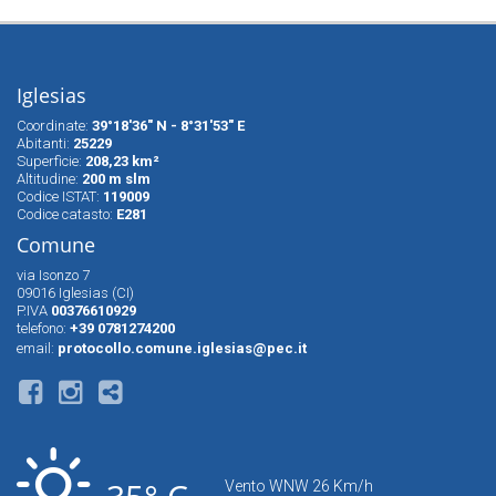
Iglesias
Coordinate:
39°18'36" N - 8°31'53" E
Abitanti:
25229
Superfìcie:
208,23 km²
Altitudine:
200 m slm
Codice ISTAT:
119009
Codice catasto:
E281
Comune
via Isonzo 7
09016 Iglesias (CI)
P.IVA
00376610929
telefono:
+39 0781274200
email:
protocollo.comune.iglesias@pec.it
Vento WNW 26 Km/h