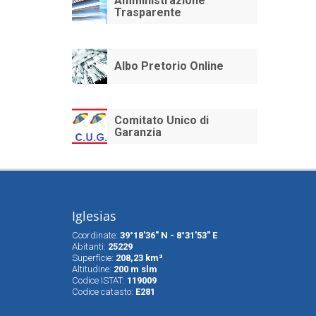
Amministrazione
Trasparente
Albo Pretorio Online
Comitato Unico di
Garanzia
Iglesias
Coordinate:
39°18'36" N - 8°31'53" E
Abitanti:
25229
Superfìcie:
208,23 km²
Altitudine:
200 m slm
Codice ISTAT:
119009
Codice catasto:
E281