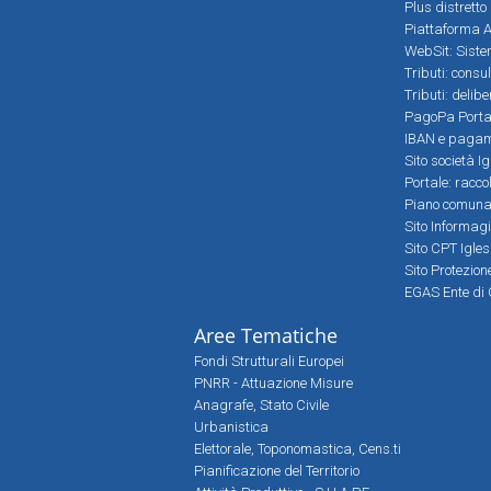
Plus distretto
Piattaforma Al
WebSit: Sistem
Tributi: consu
Tributi: delib
PagoPa Porta
IBAN e pagame
Sito società Ig
Portale: racco
Piano comunale
Sito Informag
Sito CPT Igle
Sito Protezio
EGAS Ente di 
Aree Tematiche
Fondi Strutturali Europei
PNRR - Attuazione Misure
Anagrafe, Stato Civile
Urbanistica
Elettorale, Toponomastica, Cens.ti
Pianificazione del Territorio