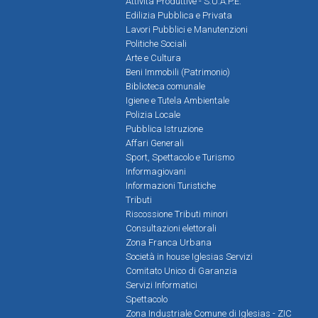
Attività Produttive - S.U.A.P.E.
Edilizia Pubblica e Privata
Lavori Pubblici e Manutenzioni
Politiche Sociali
Arte e Cultura
Beni Immobili (Patrimonio)
Biblioteca comunale
Igiene e Tutela Ambientale
Polizia Locale
Pubblica Istruzione
Affari Generali
Sport, Spettacolo e Turismo
Informagiovani
Informazioni Turistiche
Tributi
Riscossione Tributi minori
Consultazioni elettorali
Zona Franca Urbana
Società in house Iglesias Servizi
Comitato Unico di Garanzia
Servizi Informatici
Spettacolo
Zona Industriale Comune di Iglesias - ZIC