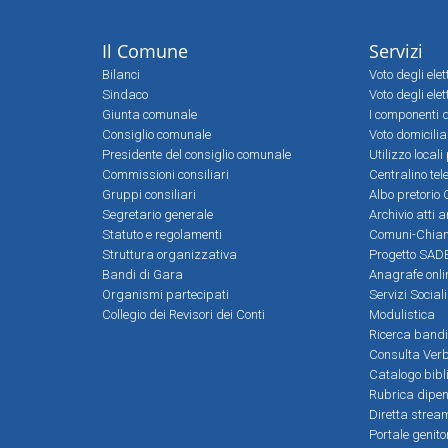
Il Comune
Servizi
Bilanci
Voto degli ele
Sindaco
Voto degli elet
Giunta comunale
I componenti d
Consiglio comunale
Voto domicilia
Presidente del consiglio comunale
Utilizzo local
Commissioni consiliari
Centralino tel
Gruppi consiliari
Albo pretorio 
Segretario generale
Archivio atti 
Statuto e regolamenti
Comuni-Chia
Struttura organizzativa
Progetto SADE
Bandi di Gara
Anagrafe onli
Organismi partecipati
Servizi Social
Collegio dei Revisori dei Conti
Modulistica
Ricerca bandi
Consulta Verb
Catalogo bibl
Rubrica dipen
Diretta strea
Portale genito