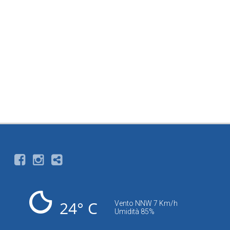
24° C
Vento NNW 7 Km/h
Umidità 85%