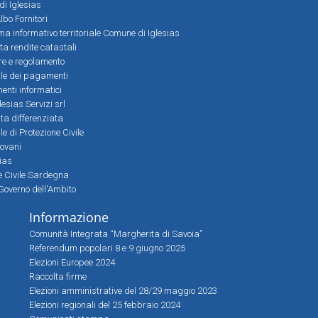
 di Iglesias
bo Fornitori
a informativo territoriale Comune di Iglesias
lta rendite catastali
ere e regolamento
le dei pagamenti
nti informatici
lesias Servizi srl
lta differenziata
 di Protezione Civile
iovani
sias
ne Civile Sardegna
Governo dell'Ambito
Informazione
Comunità Integrata “Margherita di Savoia”
Referendum popolari 8 e 9 giugno 2025
Elezioni Europee 2024
Raccolta firme
Elezioni amministrative del 28/29 maggio 2023
Elezioni regionali del 25 febbraio 2024