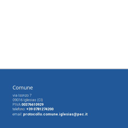
Comune
via Isonzo 7
09016 Iglesias (CI)
P.IVA
00376610929
telefono:
+39 0781274200
email:
protocollo.comune.iglesias@pec.it