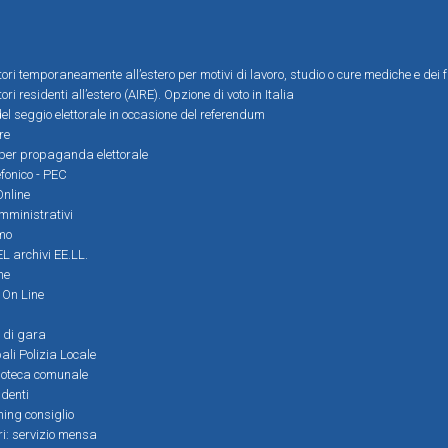
ttori temporaneamente all’estero per motivi di lavoro, studio o cure mediche e dei f
tori residenti all’estero (AIRE). Opzione di voto in Italia
el seggio elettorale in occasione del referendum
re
i per propaganda elettorale
efonico - PEC
Online
amministrativi
mo
L archivi EE.LL.
ne
i On Line
 di gara
ali Polizia Locale
ioteca comunale
denti
ming consiglio
ri: servizio mensa