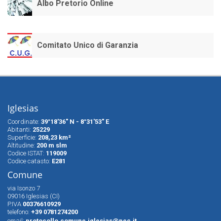
Albo Pretorio Online
Comitato Unico di Garanzia
Iglesias
Coordinate:
39°18'36" N - 8°31'53" E
Abitanti:
25229
Superfìcie:
208,23 km²
Altitudine:
200 m slm
Codice ISTAT:
119009
Codice catasto:
E281
Comune
via Isonzo 7
09016 Iglesias (CI)
P.IVA
00376610929
telefono:
+39 0781274200
email:
protocollo.comune.iglesias@pec.it