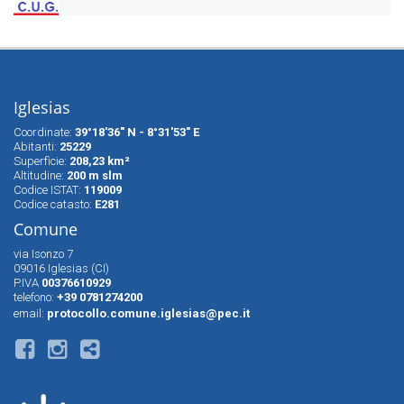
Iglesias
Coordinate:
39°18'36" N - 8°31'53" E
Abitanti:
25229
Superfìcie:
208,23 km²
Altitudine:
200 m slm
Codice ISTAT:
119009
Codice catasto:
E281
Comune
via Isonzo 7
09016 Iglesias (CI)
P.IVA
00376610929
telefono:
+39 0781274200
email:
protocollo.comune.iglesias@pec.it