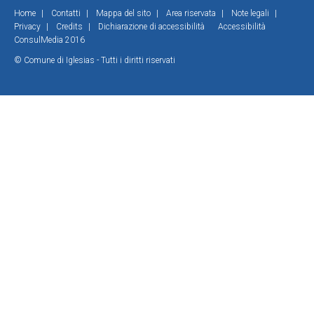
Home
|
Contatti
|
Mappa del sito
|
Area riservata
|
Note legali
|
Privacy
|
Credits
|
Dichiarazione di accessibilità
Accessibilità
ConsulMedia 2016
© Comune di Iglesias - Tutti i diritti riservati