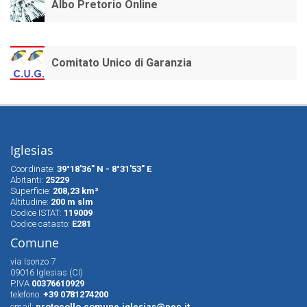
Albo Pretorio Online
Comitato Unico di Garanzia
Iglesias
Coordinate:
39°18'36" N - 8°31'53" E
Abitanti:
25229
Superfìcie:
208,23 km²
Altitudine:
200 m slm
Codice ISTAT:
119009
Codice catasto:
E281
Comune
via Isonzo 7
09016 Iglesias (CI)
P.IVA
00376610929
telefono:
+39 0781274200
email:
protocollo.comune.iglesias@pec.it