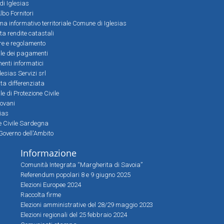
 di Iglesias
bo Fornitori
a informativo territoriale Comune di Iglesias
lta rendite catastali
ere e regolamento
le dei pagamenti
nti informatici
lesias Servizi srl
lta differenziata
 di Protezione Civile
iovani
sias
ne Civile Sardegna
Governo dell'Ambito
Informazione
Comunità Integrata “Margherita di Savoia”
Referendum popolari 8 e 9 giugno 2025
Elezioni Europee 2024
Raccolta firme
Elezioni amministrative del 28/29 maggio 2023
Elezioni regionali del 25 febbraio 2024