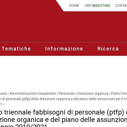
HOME
URP
800257490
CONTA
 Tematiche
Informazione
Ricerca
mune
Amministrazione trasparente
Personale
Dotazione organica
Piano trie
 di personale (ptfp) della dotazione organica e del piano delle assunzioni per il tr
21
 triennale fabbisogni di personale (ptfp) 
zione organica e del piano delle assunzion
iennio 2019/2021