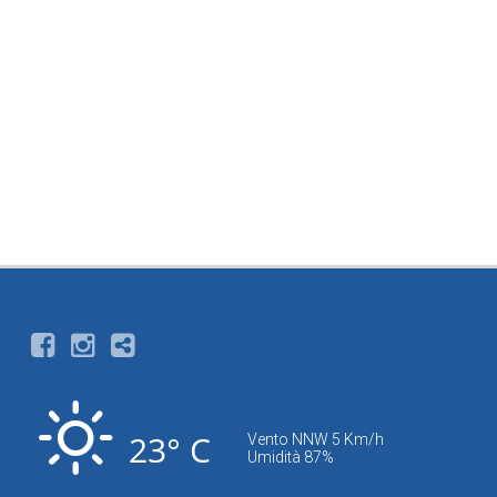
23° C
Vento NNW 5 Km/h
Umidità 87%