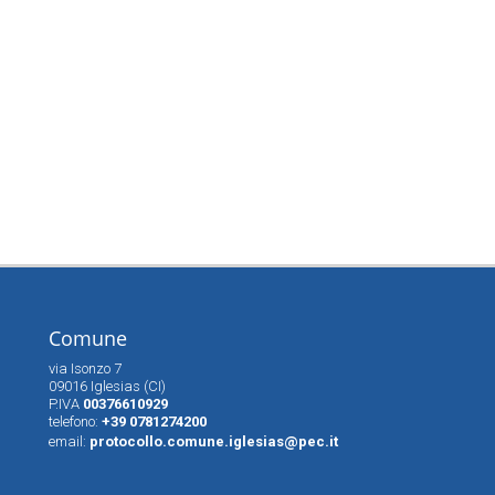
Comune
via Isonzo 7
09016 Iglesias (CI)
P.IVA
00376610929
telefono:
+39 0781274200
email:
protocollo.comune.iglesias@pec.it