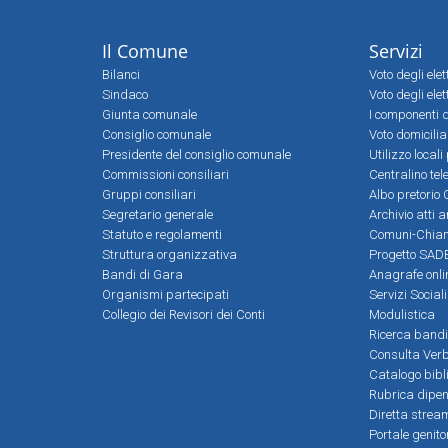
Il Comune
Servizi
Bilanci
Voto degli ele
Sindaco
Voto degli elet
Giunta comunale
I componenti d
Consiglio comunale
Voto domicilia
Presidente del consiglio comunale
Utilizzo local
Commissioni consiliari
Centralino tel
Gruppi consiliari
Albo pretorio 
Segretario generale
Archivio atti 
Statuto e regolamenti
Comuni-Chia
Struttura organizzativa
Progetto SADE
Bandi di Gara
Anagrafe onli
Organismi partecipati
Servizi Social
Collegio dei Revisori dei Conti
Modulistica
Ricerca bandi
Consulta Verb
Catalogo bibl
Rubrica dipen
Diretta strea
Portale genito