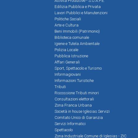
Attività Produttive - S.U.A.P.E.
Edilizia Pubblica e Privata
Lavori Pubblici e Manutenzioni
Politiche Sociali
Arte e Cultura
Beni Immobili (Patrimonio)
Biblioteca comunale
Igiene e Tutela Ambientale
Polizia Locale
Pubblica Istruzione
Affari Generali
Sport, Spettacolo e Turismo
Informagiovani
Informazioni Turistiche
Tributi
Riscossione Tributi minori
Consultazioni elettorali
Zona Franca Urbana
Società in house Iglesias Servizi
Comitato Unico di Garanzia
Servizi Informatici
Spettacolo
Zona Industriale Comune di Iglesias - ZIC