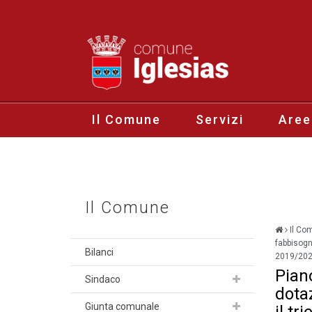
Il Comune
Servizi
Aree
Il Comune
Il Co
fabbisogni
Bilanci
2019/20
Piano
Sindaco
dota
Giunta comunale
il tr