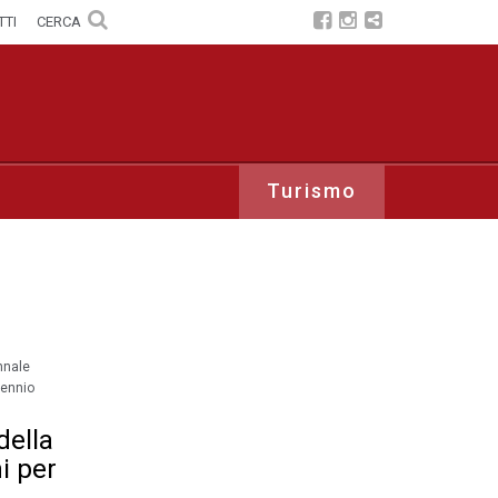
TTI
CERCA
Turismo
nnale
iennio
della
i per