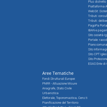
Plus distretto
Piattaforma Al
WebSit: Sistem
Tributi: consu
Tributi: delib
PagoPa Porta
IBAN e pagame
Sito società Ig
Portale: racco
Piano comunale
Sito Informag
Sito CPT Igle
Sito Protezio
EGAS Ente di 
Aree Tematiche
Fondi Strutturali Europei
PNRR - Attuazione Misure
Anagrafe, Stato Civile
Urbanistica
Elettorale, Toponomastica, Cens.ti
Pianificazione del Territorio