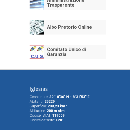
Amministrazione
Trasparente
Albo Pretorio Online
Comitato Unico di
Garanzia
Iglesias
Coordinate:
39°18'36" N - 8°31'53" E
Abitanti:
25229
Superfìcie:
208,23 km²
Altitudine:
200 m slm
Codice ISTAT:
119009
Codice catasto:
E281