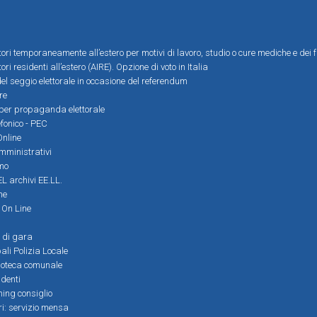
ttori temporaneamente all’estero per motivi di lavoro, studio o cure mediche e dei f
tori residenti all’estero (AIRE). Opzione di voto in Italia
el seggio elettorale in occasione del referendum
re
i per propaganda elettorale
efonico - PEC
Online
amministrativi
mo
L archivi EE.LL.
ne
i On Line
 di gara
ali Polizia Locale
ioteca comunale
denti
ming consiglio
ri: servizio mensa