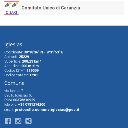
Comitato Unico di Garanzia
Iglesias
Coordinate:
39°18'36" N - 8°31'53" E
Abitanti:
25229
Superfìcie:
208,23 km²
Altitudine:
200 m slm
Codice ISTAT:
119009
Codice catasto:
E281
Comune
via Isonzo 7
09016 Iglesias (CI)
P.IVA
00376610929
telefono:
+39 0781274200
email:
protocollo.comune.iglesias@pec.it