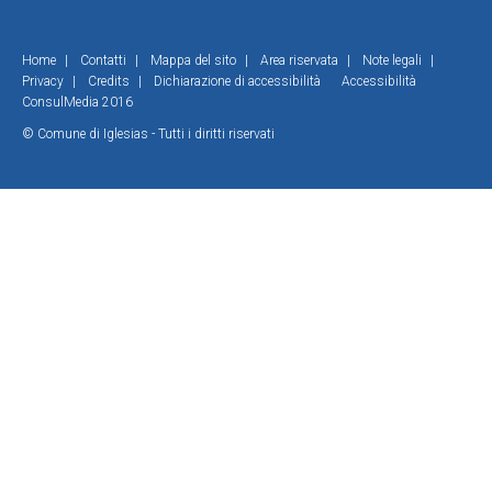
Home
|
Contatti
|
Mappa del sito
|
Area riservata
|
Note legali
|
Privacy
|
Credits
|
Dichiarazione di accessibilità
Accessibilità
ConsulMedia 2016
© Comune di Iglesias - Tutti i diritti riservati