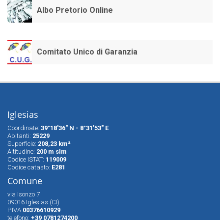
Albo Pretorio Online
Comitato Unico di Garanzia
Iglesias
Coordinate:
39°18'36" N - 8°31'53" E
Abitanti:
25229
Superfìcie:
208,23 km²
Altitudine:
200 m slm
Codice ISTAT:
119009
Codice catasto:
E281
Comune
via Isonzo 7
09016 Iglesias (CI)
P.IVA
00376610929
telefono:
+39 0781274200