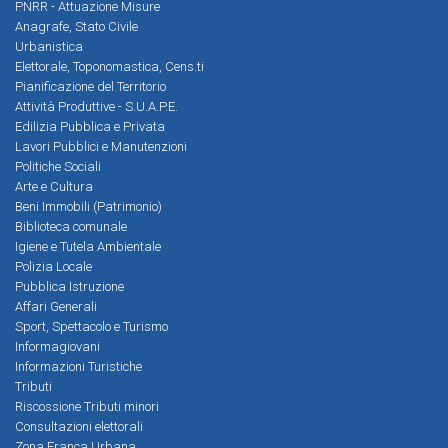
PNRR - Attuazione Misure
Anagrafe, Stato Civile
Urbanistica
Elettorale, Toponomastica, Cens.ti
Pianificazione del Territorio
Attività Produttive - S.U.A.P.E.
Edilizia Pubblica e Privata
Lavori Pubblici e Manutenzioni
Politiche Sociali
Arte e Cultura
Beni Immobili (Patrimonio)
Biblioteca comunale
Igiene e Tutela Ambientale
Polizia Locale
Pubblica Istruzione
Affari Generali
Sport, Spettacolo e Turismo
Informagiovani
Informazioni Turistiche
Tributi
Riscossione Tributi minori
Consultazioni elettorali
Zona Franca Urbana