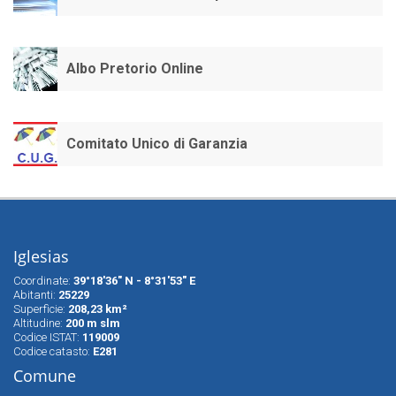
Albo Pretorio Online
Comitato Unico di Garanzia
Iglesias
Coordinate:
39°18'36" N - 8°31'53" E
Abitanti:
25229
Superfìcie:
208,23 km²
Altitudine:
200 m slm
Codice ISTAT:
119009
Codice catasto:
E281
Comune