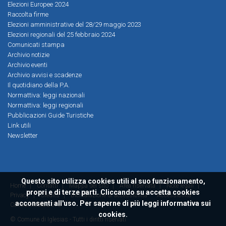
Elezioni Europee 2024
Raccolta firme
Elezioni amministrative del 28/29 maggio 2023
Elezioni regionali del 25 febbraio 2024
Comunicati stampa
Archivio notizie
Archivio eventi
Archivio avvisi e scadenze
Il quotidiano della P.A.
Normattiva: leggi nazionali
Normattiva: leggi regionali
Pubblicazioni Guide Turistiche
Link utili
Newsletter
Questo sito utilizza cookies utili al suo funzionamento,
Home
|
Contatti
|
Mappa del sito
|
Area riservata
|
Note legali
|
propri e di terze parti. Cliccando su accetta cookies
Privacy
|
Credits
|
Dichiarazione di accessibilità
Accessibilità
acconsenti all'uso. Per saperne di più leggi
informativa sui
ConsulMedia 2016
cookies.
© Comune di Iglesias - Tutti i diritti riservati