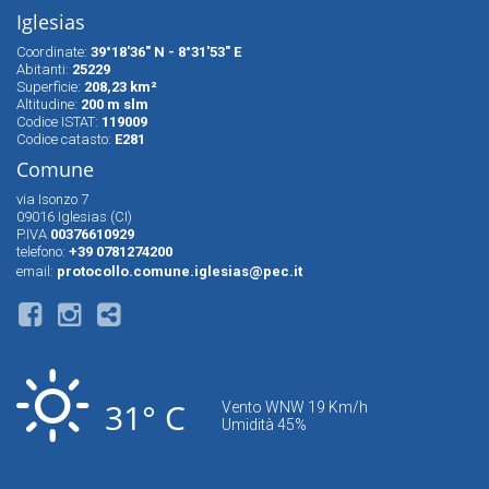
Iglesias
Coordinate:
39°18'36" N - 8°31'53" E
Abitanti:
25229
Superfìcie:
208,23 km²
Altitudine:
200 m slm
Codice ISTAT:
119009
Codice catasto:
E281
Comune
via Isonzo 7
09016 Iglesias (CI)
P.IVA
00376610929
telefono:
+39 0781274200
email:
protocollo.comune.iglesias@pec.it
31° C
Vento WNW 19 Km/h
Umidità 45%