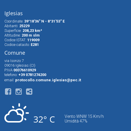
Iglesias
Coordinate:
39°18'36" N - 8°31'53" E
Abitanti:
25229
Superfìcie:
208,23 km²
Altitudine:
200 m slm
Codice ISTAT:
119009
Codice catasto:
E281
Comune
via Isonzo 7
09016 Iglesias (CI)
P.IVA
00376610929
telefono:
+39 0781274200
email:
protocollo.comune.iglesias@pec.it
32° C
Vento WNW 15 Km/h
Umidità 47%