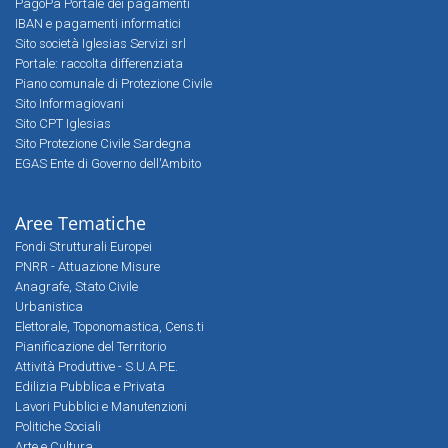
PagoPa Portale dei pagamenti
IBAN e pagamenti informatici
Sito società Iglesias Servizi srl
Portale: raccolta differenziata
Piano comunale di Protezione Civile
Sito Informagiovani
Sito CPT Iglesias
Sito Protezione Civile Sardegna
EGAS Ente di Governo dell'Ambito
Aree Tematiche
Fondi Strutturali Europei
PNRR - Attuazione Misure
Anagrafe, Stato Civile
Urbanistica
Elettorale, Toponomastica, Cens.ti
Pianificazione del Territorio
Attività Produttive - S.U.A.P.E.
Edilizia Pubblica e Privata
Lavori Pubblici e Manutenzioni
Politiche Sociali
Arte e Cultura