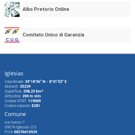
Albo Pretorio Online
Comitato Unico di Garanzia
Iglesias
Coordinate:
39°18'36" N - 8°31'53" E
Abitanti:
25229
Superfìcie:
208,23 km²
Altitudine:
200 m slm
Codice ISTAT:
119009
Codice catasto:
E281
Comune
via Isonzo 7
09016 Iglesias (CI)
P.IVA
00376610929